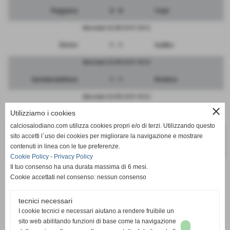
Reggiana
2 - 0
Carpi
Mercoledì 25/09/2019 18:30
Rimini
1 - 1
Gubbio
Mercoledì 25/09/2019 18:30
Sambenedettese
1 - 1
Modena
Mercoledì 25/09/2019 18:30
close
Utilizziamo i cookies
Sudtirol
3 - 0
Fermana
calciosalodiano.com utilizza cookies propri e/o di terzi. Utilizzando questo
Mercoledì 25/09/2019 20:45
sito accetti l´uso dei cookies per migliorare la navigazione e mostrare
contenuti in linea con le tue preferenze.
Triestina
3 - 0
Arzignano
Cookie Policy
-
Privacy Policy
Il tuo consenso ha una durata massima di 6 mesi.
Cookie accettati nel consenso: nessun consenso
tecnici necessari
SCHEDA
-
CALENDARIO E RISULTATI
I cookie tecnici e necessari aiutano a rendere fruibile un
sito web abilitando funzioni di base come la navigazione