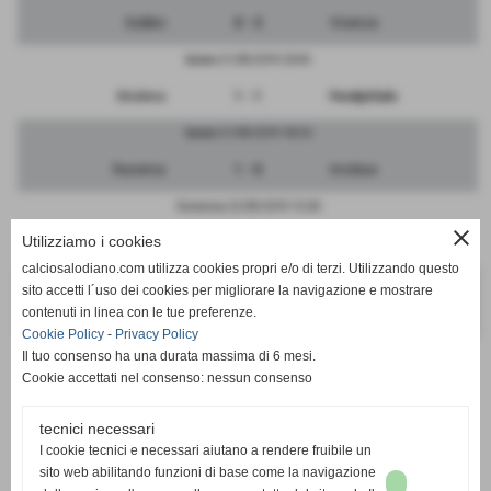
Gubbio
0 - 3
Vicenza
Sabato 21/09/2019 20:45
Modena
1 - 1
FeralpiSalo
Sabato 21/09/2019 18:30
Ravenna
1 - 0
Imolese
Domenica 22/09/2019 15:00
close
Utilizziamo i cookies
Virtus Verona
3 - 2
Triestina
calciosalodiano.com utilizza cookies propri e/o di terzi. Utilizzando questo
Domenica 22/09/2019 15:00
sito accetti l´uso dei cookies per migliorare la navigazione e mostrare
contenuti in linea con le tue preferenze.
Vis Pesaro
0 - 2
Padova
Cookie Policy
-
Privacy Policy
Il tuo consenso ha una durata massima di 6 mesi.
Cookie accettati nel consenso: nessun consenso
tecnici necessari
SCHEDA
-
CALENDARIO E RISULTATI
I cookie tecnici e necessari aiutano a rendere fruibile un
sito web abilitando funzioni di base come la navigazione