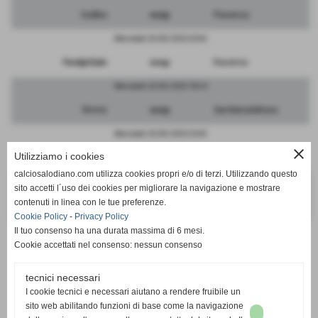
Gubbio
sosp.
Piacenza
Mercoledì 25/03/2020 20:45
FeralpiSalo
sosp.
Ravenna
Mercoledì 25/03/2020 18:30
Rimini
sosp.
Sambenedettese
Mercoledì 25/03/2020 20:45
close
Utilizziamo i cookies
Vicenza
sosp.
Triestina
calciosalodiano.com utilizza cookies propri e/o di terzi. Utilizzando questo
Mercoledì 25/03/2020 18:30
sito accetti l´uso dei cookies per migliorare la navigazione e mostrare
contenuti in linea con le tue preferenze.
Imolese
sosp.
Vis Pesaro
Cookie Policy
-
Privacy Policy
Il tuo consenso ha una durata massima di 6 mesi.
Cookie accettati nel consenso: nessun consenso
tecnici necessari
SCHEDA
-
CALENDARIO E RISULTATI
I cookie tecnici e necessari aiutano a rendere fruibile un
sito web abilitando funzioni di base come la navigazione