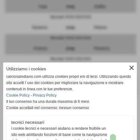
Carpi
sosp.
Gubbio
Mercoledì 18/03/2020 20:45
Ravenna
sosp.
Padova
Mercoledì 18/03/2020 20:45
Vicenza
sosp.
Piacenza
Mercoledì 18/03/2020 20:45
close
Utilizziamo i cookies
Triestina
sosp.
Reggiana
calciosalodiano.com utilizza cookies propri e/o di terzi. Utilizzando questo
Mercoledì 18/03/2020 18:30
sito accetti l´uso dei cookies per migliorare la navigazione e mostrare
contenuti in linea con le tue preferenze.
Vis Pesaro
sosp.
Virtus Verona
Cookie Policy
-
Privacy Policy
Il tuo consenso ha una durata massima di 6 mesi.
Cookie accettati nel consenso: nessun consenso
tecnici necessari
SCHEDA
-
CALENDARIO E RISULTATI
I cookie tecnici e necessari aiutano a rendere fruibile un
sito web abilitando funzioni di base come la navigazione