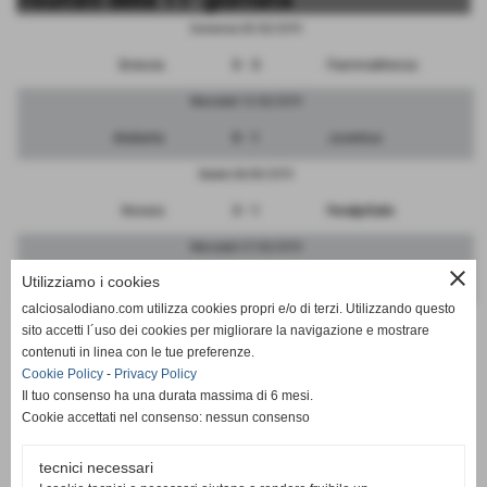
Domenica 03/02/2019
Brescia
5 - 3
FiammaMonza
Mercoledì 13/02/2019
Atalanta
0 - 1
Juventus
Sabato 06/04/2019
Novara
3 - 1
FeralpiSalo
Mercoledì 27/02/2019
close
Utilizziamo i cookies
Genoa
0 - 0
Inter
calciosalodiano.com utilizza cookies propri e/o di terzi. Utilizzando questo
Domenica 03/02/2019
sito accetti l´uso dei cookies per migliorare la navigazione e mostrare
contenuti in linea con le tue preferenze.
Riozzese
4 - 3
Tabiago
Cookie Policy
-
Privacy Policy
Il tuo consenso ha una durata massima di 6 mesi.
Cookie accettati nel consenso: nessun consenso
tecnici necessari
SCHEDA
-
CALENDARIO E RISULTATI