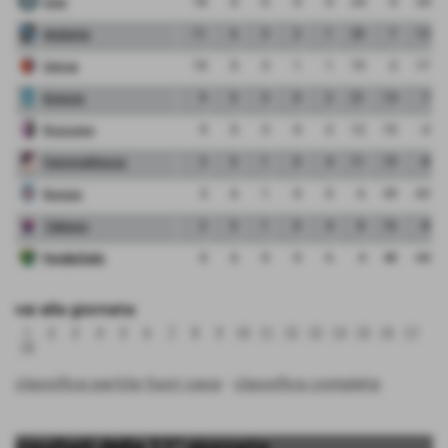
Inter
18
6
6
0
0
24
0
24
Atalanta
11
6
3
2
1
20
7
13
Genoa
10
5
3
1
1
19
2
17
Brescia
9
5
3
0
2
21
14
7
Riozzese
9
5
3
0
2
12
15
-3
FiammaMonza
3
5
1
0
4
11
19
-8
Novara
3
6
1
0
5
6
39
-33
Tabiago
2
5
1
0
4
8
16
-8
FeralpiSalo
0
6
0
0
6
4
48
-44
vai alla giornata:
1
2
3
4
5
6
7
8
9
10
11
12
13
14
15
16
17
18
classifica partite fuori casa
-
classifica completa
risultati della 11° giornata