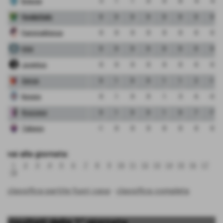
Brescia
3
1
1
0
0
8
4
4
FeralpiSalo
0
0
0
0
0
0
0
0
FiammaMonza
0
0
0
0
0
0
0
0
Inter
0
0
0
0
0
0
0
0
Juventus
0
0
0
0
0
0
0
0
Genoa
0
1
0
0
1
1
2
-1
Novara
0
1
0
0
1
3
6
-3
Riozzese
0
1
0
0
1
0
7
-7
Tabiago
-1
0
0
0
0
0
0
0
vai alla giornata:
1
2
3
4
5
6
7
8
9
10
11
12
13
14
15
16
17
18
classifica partite fuori casa
-
classifica completa
risultati della 1° giornata