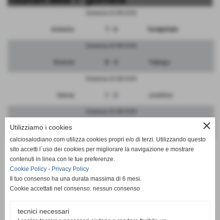
Domenica 23/09/2018
Atalanta
7 - 0
FeralpiSalo
Domenica 23/09/2018
Brescia
8 - 4
Tabiago
Domenica 23/09/2018
Genoa
1 - 2
Juventus
Domenica 23/09/2018
close
Utilizziamo i cookies
Novara
3 - 6
FiammaMonza
calciosalodiano.com utilizza cookies propri e/o di terzi. Utilizzando questo
Domenica 23/09/2018
sito accetti l´uso dei cookies per migliorare la navigazione e mostrare
contenuti in linea con le tue preferenze.
Riozzese
0 - 7
Inter
Cookie Policy
-
Privacy Policy
Il tuo consenso ha una durata massima di 6 mesi.
Cookie accettati nel consenso: nessun consenso
tecnici necessari
SCHEDA
-
CALENDARIO E RISULTATI