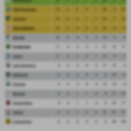
Vibe Ronchese
15
6
5
0
1
32
5
27
Cologno
13
6
4
1
1
23
7
16
Real Robbiate
12
6
4
0
2
16
8
8
Segrate
12
6
4
0
2
14
6
8
FeralpiSalo
11
6
3
2
1
21
10
11
Curno
11
6
3
2
1
13
6
7
Lady Bergamo
9
6
3
0
3
17
19
-2
Bettinzoli
6
6
2
0
4
5
10
-5
Pontese
5
6
2
0
4
15
19
-4
Bicocca
4
6
1
1
4
4
17
-13
Governolese
4
6
1
1
4
5
22
-17
Crema
3
6
1
0
5
10
27
-17
Colnaghese
0
6
0
0
6
5
43
-38