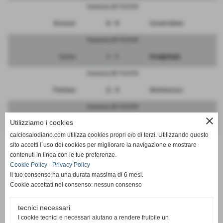
Domenica 28/10/2018
Bicocca
0 - 0
Governolese
Domenica 28/10/2018
Curno
1 - 1
FeralpiSalo
Domenica 28/10/2018
Pontese
2 - 3
Monterosso
Domenica 28/10/2018
close
Utilizziamo i cookies
Real Robbiate
6 - 0
Bettinzoli
calciosalodiano.com utilizza cookies propri e/o di terzi. Utilizzando questo
Domenica 28/10/2018
sito accetti l´uso dei cookies per migliorare la navigazione e mostrare
contenuti in linea con le tue preferenze.
Vibe Ronchese
11 - 0
Crema
Cookie Policy
-
Privacy Policy
Il tuo consenso ha una durata massima di 6 mesi.
Cookie accettati nel consenso: nessun consenso
tecnici necessari
SCHEDA
-
CALENDARIO E RISULTATI
I cookie tecnici e necessari aiutano a rendere fruibile un