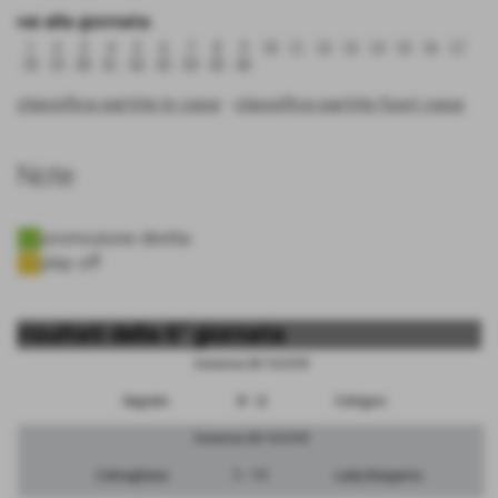
vai alla giornata:
1
2
3
4
5
6
7
8
9
10
11
12
13
14
15
16
17
18
19
20
21
22
23
24
25
26
classifica partite in casa
-
classifica partite fuori casa
Note
promozione diretta
play off
risultati della 6° giornata
Domenica 28/10/2018
Segrate
0 - 2
Cologno
Domenica 28/10/2018
Colnaghese
1 - 11
Lady Bergamo