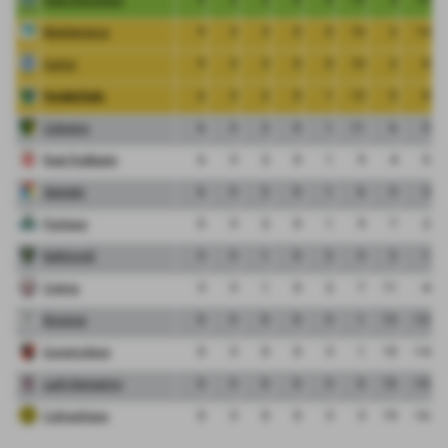
Monterosso
9
3
3
0
0
16
2
14
Curno
9
3
3
0
0
10
2
8
FeralpiSalo
6
3
2
0
1
13
5
8
Cologno
6
3
2
0
1
11
6
5
Real Robbiate
6
3
2
0
1
9
4
5
Segrate
6
3
2
0
1
6
3
3
Pontese
5
3
2
0
1
9
7
2
Bettinzoli
3
3
1
0
2
3
2
1
Crema
3
3
1
0
2
7
11
-4
Bicocca
0
3
0
0
3
1
13
-12
Governolese
0
3
0
0
3
1
15
-14
Lady Bergamo
0
3
0
0
3
0
15
-15
Colnaghese
0
3
0
0
3
3
19
-16