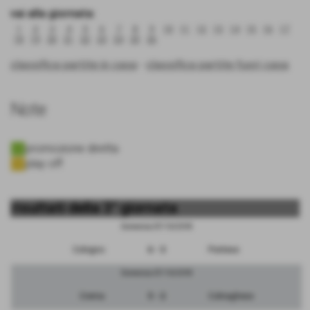
vai alla giornata:
1
2
3
4
5
6
7
8
9
10
11
12
13
14
15
16
17
18
19
20
21
22
23
24
25
26
classifica partite in casa
-
classifica partite fuori casa
Note
promozione diretta
play off
risultati della 3° giornata
Domenica 07/10/2018
Cologno
6 - 3
Pontese
Domenica 07/10/2018
Crema
5 - 2
Colnaghese