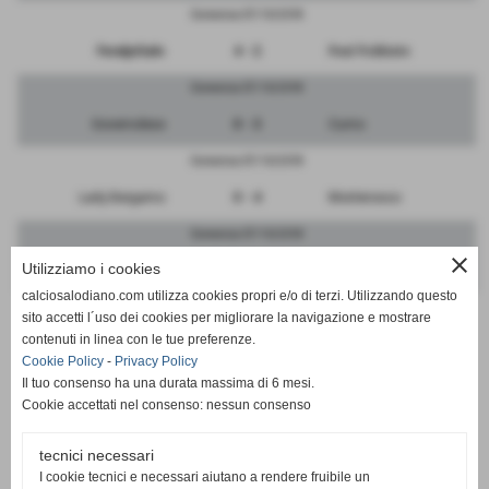
Domenica 07/10/2018
FeralpiSalo
4 - 2
Real Robbiate
Domenica 07/10/2018
Governolese
0 - 3
Curno
Domenica 07/10/2018
Lady Bergamo
0 - 4
Monterosso
Domenica 07/10/2018
close
Utilizziamo i cookies
Bettinzoli
0 - 1
Segrate
calciosalodiano.com utilizza cookies propri e/o di terzi. Utilizzando questo
Domenica 07/10/2018
sito accetti l´uso dei cookies per migliorare la navigazione e mostrare
contenuti in linea con le tue preferenze.
Vibe Ronchese
5 - 1
Bicocca
Cookie Policy
-
Privacy Policy
Il tuo consenso ha una durata massima di 6 mesi.
Cookie accettati nel consenso: nessun consenso
tecnici necessari
SCHEDA
-
CALENDARIO E RISULTATI
I cookie tecnici e necessari aiutano a rendere fruibile un