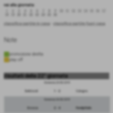
vai alla giornata:
1
2
3
4
5
6
7
8
9
10
11
12
13
14
15
16
17
18
19
20
21
22
23
24
25
26
classifica partite in casa
-
classifica partite fuori casa
Note
promozione diretta
play off
risultati della 22° giornata
Domenica 24/03/2019
Bettinzoli
1 - 2
Cologno
Domenica 24/03/2019
Bicocca
2 - 4
FeralpiSalo