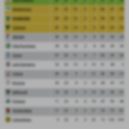
Monterosso
51
22
16
3
3
86
31
55
FeralpiSalo
50
22
16
2
4
90
33
57
Cologno
47
22
14
5
3
55
22
33
Segrate
42
22
14
0
8
57
34
23
Vibe Ronchese
38
22
12
2
8
65
35
30
Curno
37
22
11
4
7
55
29
26
Lady Bergamo
32
22
10
2
10
51
48
3
Crema
28
22
9
1
12
46
58
-12
Bicocca
26
22
8
2
12
28
47
-19
Bettinzoli
18
22
5
3
14
22
43
-21
Pontese
11
22
4
0
18
47
95
-48
Governolese
11
22
3
2
17
18
79
-61
Colnaghese
0
22
0
0
22
13
122
-109