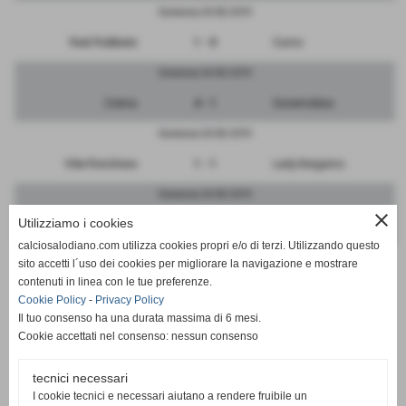
Domenica 24/03/2019
Real Robbiate
1 - 0
Curno
Domenica 24/03/2019
Crema
4 - 1
Governolese
Domenica 24/03/2019
Vibe Ronchese
1 - 1
Lady Bergamo
Domenica 24/03/2019
close
Utilizziamo i cookies
Segrate
3 - 2
Monterosso
calciosalodiano.com utilizza cookies propri e/o di terzi. Utilizzando questo
Domenica 24/03/2019
sito accetti l´uso dei cookies per migliorare la navigazione e mostrare
contenuti in linea con le tue preferenze.
Colnaghese
1 - 2
Pontese
Cookie Policy
-
Privacy Policy
Il tuo consenso ha una durata massima di 6 mesi.
Cookie accettati nel consenso: nessun consenso
tecnici necessari
SCHEDA
-
CALENDARIO E RISULTATI
I cookie tecnici e necessari aiutano a rendere fruibile un