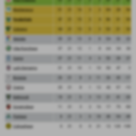
Monterosso
51
21
16
3
2
84
28
56
FeralpiSalo
47
21
15
2
4
86
31
55
Cologno
44
21
13
5
3
53
21
32
Segrate
39
21
13
0
8
54
32
22
Vibe Ronchese
37
21
12
1
8
64
34
30
Curno
37
21
11
4
6
55
28
27
Lady Bergamo
31
21
10
1
10
50
47
3
Bicocca
26
21
8
2
11
26
43
-17
Crema
25
21
8
1
12
42
57
-15
Bettinzoli
18
21
5
3
13
21
41
-20
Governolese
11
21
3
2
16
17
75
-58
Pontese
8
21
3
0
18
45
94
-49
Colnaghese
0
21
0
0
21
12
120
-108