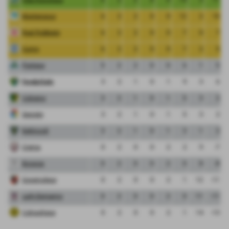
Monterosso
6
2
2
0
0
12
2
10
Real Robbiate
6
2
2
0
0
7
0
7
Curno
6
2
2
0
0
7
2
5
Pontese
5
2
2
0
0
6
1
5
FeralpiSalo
3
2
1
0
1
9
3
6
Cologno
3
2
1
0
1
5
3
2
Segrate
3
2
1
0
1
5
3
2
Bettinzoli
3
2
1
0
1
3
1
2
Crema
0
2
0
0
2
2
9
-7
Bicocca
0
2
0
0
2
0
8
-8
Governolese
0
2
0
0
2
1
12
-11
Lady Bergamo
0
2
0
0
2
0
11
-11
Colnaghese
0
2
0
0
2
1
14
-13