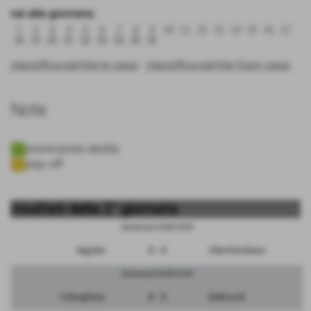
vai alla giornata:
1
2
3
4
5
6
7
8
9
10
11
12
13
14
15
16
17
18
19
20
21
22
23
24
25
26
classifica partite in casa
-
classifica partite fuori casa
Note
promozione diretta
play off
risultati della 2° giornata
Domenica 30/09/2018
Segrate
2 - 3
Vibe Ronchese
Domenica 30/09/2018
Colnaghese
0 - 3
Bettinzoli