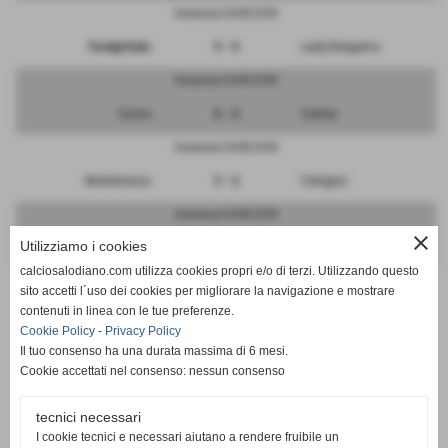
Domenica 30/09/2018
FeralpiSalo
9 - 0
Lady Bergamo
Domenica 30/09/2018
Curno
6 - 2
Crema
Domenica 30/09/2018
Monterosso
3 - 2
Cologno
Domenica 30/09/2018
close
Utilizziamo i cookies
Pontese
3 - 1
Governolese
calciosalodiano.com utilizza cookies propri e/o di terzi. Utilizzando questo
Domenica 30/09/2018
sito accetti l´uso dei cookies per migliorare la navigazione e mostrare
contenuti in linea con le tue preferenze.
Real Robbiate
5 - 0
Bicocca
Cookie Policy
-
Privacy Policy
Il tuo consenso ha una durata massima di 6 mesi.
Cookie accettati nel consenso: nessun consenso
tecnici necessari
SCHEDA
-
CALENDARIO E RISULTATI
I cookie tecnici e necessari aiutano a rendere fruibile un