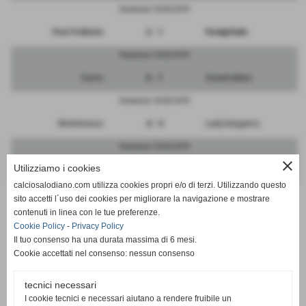
Domenica 10/02/2019
Real Robbiate
2 - 1
FeralpiSalo
Domenica 10/02/2019
Curno
6 - 1
Governolese
Domenica 10/02/2019
Monterosso
4 - 3
Lady Bergamo
Domenica 10/02/2019
close
Utilizziamo i cookies
Segrate
7 - 0
Bettinzoli
calciosalodiano.com utilizza cookies propri e/o di terzi. Utilizzando questo
Domenica 10/02/2019
sito accetti l´uso dei cookies per migliorare la navigazione e mostrare
contenuti in linea con le tue preferenze.
Bicocca
2 - 1
Vibe Ronchese
Cookie Policy
-
Privacy Policy
Il tuo consenso ha una durata massima di 6 mesi.
Cookie accettati nel consenso: nessun consenso
tecnici necessari
SCHEDA
-
CALENDARIO E RISULTATI
I cookie tecnici e necessari aiutano a rendere fruibile un