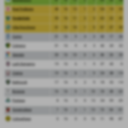
Real Robbiate
40
16
13
1
2
54
19
35
FeralpiSalo
35
16
11
2
3
63
22
41
Vibe Ronchese
31
16
10
1
5
57
27
30
Curno
31
16
9
4
3
43
17
26
Cologno
31
16
9
4
3
42
20
22
Segrate
30
16
10
0
6
46
26
20
Lady Bergamo
19
16
6
1
9
37
42
-5
Crema
19
16
6
1
9
34
48
-14
Bettinzoli
17
16
5
2
9
18
32
-14
Bicocca
16
16
5
1
10
18
40
-22
Pontese
8
16
3
0
13
34
59
-25
Governolese
7
16
2
1
13
15
66
-51
Colnaghese
0
16
0
0
16
11
98
-87