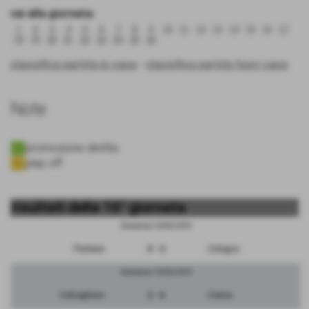
vai alla giornata:
1
2
3
4
5
6
7
8
9
10
11
12
13
14
15
16
17
18
19
20
21
22
23
24
25
26
classifica partite in casa
-
classifica partite fuori casa
Note
promozione diretta
play off
risultati della 16° giornata
Domenica 10/02/2019
Pontese
0 - 3
Cologno
Domenica 10/02/2019
Colnaghese
2 - 6
Crema