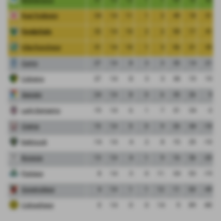
Real Robbiate
34
14
11
1
2
49
18
31
FeralpiSalo
32
14
10
2
2
58
17
41
Vibe Ronchese
31
14
10
1
3
56
21
35
Curno
27
14
8
3
3
35
14
21
Cologno
27
14
8
3
3
38
19
19
Segrate
24
14
8
0
6
35
26
9
Lady Bergamo
19
14
6
1
7
31
34
-3
Crema
15
14
5
0
9
26
44
-18
Bettinzoli
14
14
4
2
8
15
25
-10
Bicocca
13
14
4
1
9
16
36
-20
Pontese
8
14
3
0
11
34
53
-19
Governolese
4
14
1
1
12
11
60
-49
Colnaghese
0
14
0
0
14
9
89
-80