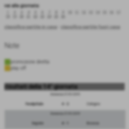
vai alla giornata:
1
2
3
4
5
6
7
8
9
10
11
12
13
14
15
16
17
18
19
20
21
22
23
24
25
26
classifica partite in casa
-
classifica partite fuori casa
Note
promozione diretta
play off
risultati della 14° giornata
Domenica 27/01/2019
FeralpiSalo
4 - 2
Cologno
Domenica 27/01/2019
Segrate
4 - 1
Bicocca