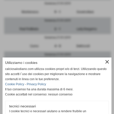
Domenica 27/01/2019
Monterosso
9 - 1
Governolese
Domenica 27/01/2019
Real Robbiate
2 - 1
Lady Bergamo
Domenica 27/01/2019
Curno
4 - 0
Bettinzoli
Domenica 27/01/2019
close
Utilizziamo i cookies
Crema
4 - 3
Pontese
calciosalodiano.com utilizza cookies propri e/o di terzi. Utilizzando questo
Domenica 27/01/2019
sito accetti l´uso dei cookies per migliorare la navigazione e mostrare
contenuti in linea con le tue preferenze.
Colnaghese
0 - 4
Vibe Ronchese
Cookie Policy
-
Privacy Policy
Il tuo consenso ha una durata massima di 6 mesi.
Cookie accettati nel consenso: nessun consenso
tecnici necessari
SCHEDA
-
CALENDARIO E RISULTATI
I cookie tecnici e necessari aiutano a rendere fruibile un