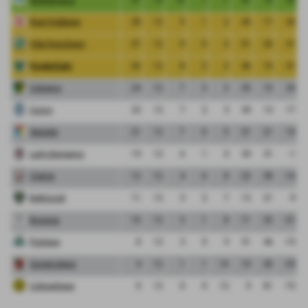
Real Robbiate
28
12
9
1
2
43
17
26
Vibe Ronchese
27
12
9
0
3
51
20
31
FeralpiSalo
26
12
8
2
2
46
15
31
Cologno
24
12
7
3
2
35
15
20
Curno
23
12
7
2
3
30
13
17
Segrate
21
12
7
0
5
31
21
10
Lady Bergamo
19
12
6
1
5
30
31
-1
Crema
12
12
4
0
8
22
38
-16
Bettinzoli
11
12
3
2
7
12
21
-9
Bicocca
10
12
3
1
8
11
32
-21
Pontese
8
12
3
0
9
31
46
-15
Governolese
4
12
1
1
10
10
43
-33
Colnaghese
0
12
0
0
12
9
81
-72