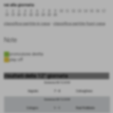
vai alla giornata:
1
2
3
4
5
6
7
8
9
10
11
12
13
14
15
16
17
18
19
20
21
22
23
24
25
26
classifica partite in casa
-
classifica partite fuori casa
Note
promozione diretta
play off
risultati della 12° giornata
Domenica 09/12/2018
Segrate
7 - 0
Colnaghese
Domenica 09/12/2018
Cologno
1 - 1
Real Robbiate