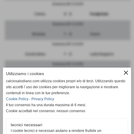
Domenica 09/12/2018
Crema
3 - 2
FeralpiSalo
Domenica 09/12/2018
Bicocca
1 - 2
Curno
Domenica 09/12/2018
Governolese
1 - 2
Lady Bergamo
Domenica 09/12/2018
close
Utilizziamo i cookies
Bettinzoli
2 - 3
Monterosso
calciosalodiano.com utilizza cookies propri e/o di terzi. Utilizzando questo
Domenica 09/12/2018
sito accetti l´uso dei cookies per migliorare la navigazione e mostrare
contenuti in linea con le tue preferenze.
Vibe Ronchese
6 - 3
Pontese
Cookie Policy
-
Privacy Policy
Il tuo consenso ha una durata massima di 6 mesi.
Cookie accettati nel consenso: nessun consenso
tecnici necessari
SCHEDA
-
CALENDARIO E RISULTATI
I cookie tecnici e necessari aiutano a rendere fruibile un