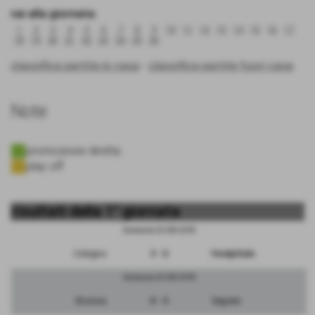
vai alla giornata:
1
2
3
4
5
6
7
8
9
10
11
12
13
14
15
16
17
18
19
20
21
22
23
24
25
26
classifica partite in casa
-
classifica partite fuori casa
Note
promozione diretta
play off
risultati della 1° giornata
Domenica 23/09/2018
Cologno
3 - 0
FeralpiSalo
Domenica 23/09/2018
Bicocca
0 - 3
Segrate