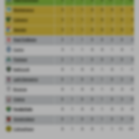
Monterosso
3
1
1
0
0
9
0
9
Cologno
3
1
1
0
0
3
0
3
Segrate
3
1
1
0
0
3
0
3
Real Robbiate
3
1
1
0
0
2
0
2
Curno
3
1
1
0
0
1
0
1
Pontese
2
1
1
0
0
3
0
3
Bettinzoli
0
1
0
0
1
0
1
-1
Lady Bergamo
0
1
0
0
1
0
2
-2
Bicocca
0
1
0
0
1
0
3
-3
Crema
0
1
0
0
1
0
3
-3
FeralpiSalo
0
1
0
0
1
0
3
-3
Governolese
0
1
0
0
1
0
9
-9
Colnaghese
0
1
0
0
1
1
11
-10