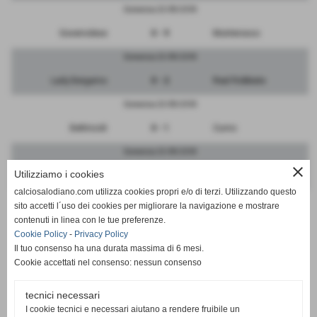
Domenica 23/09/2018
Governolese
0 - 9
Monterosso
Domenica 23/09/2018
Lady Bergamo
0 - 2
Real Robbiate
Domenica 23/09/2018
Bettinzoli
0 - 1
Curno
Domenica 23/09/2018
close
Utilizziamo i cookies
Pontese
3 - 0
Crema
calciosalodiano.com utilizza cookies propri e/o di terzi. Utilizzando questo
Domenica 23/09/2018
sito accetti l´uso dei cookies per migliorare la navigazione e mostrare
contenuti in linea con le tue preferenze.
Vibe Ronchese
11 - 1
Colnaghese
Cookie Policy
-
Privacy Policy
Il tuo consenso ha una durata massima di 6 mesi.
Cookie accettati nel consenso: nessun consenso
tecnici necessari
SCHEDA
-
CALENDARIO E RISULTATI
I cookie tecnici e necessari aiutano a rendere fruibile un