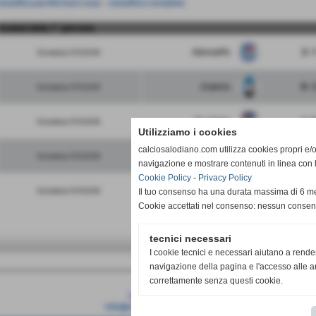
lassifica partite fuori casa
-
classifica completa
risultati della 7° giornata
Albinoleffe
2 - 
Domenica 11/11/2018
Atalanta
0 - 
Domenica 11/11/2018
Pro Patria
1 - 
Domenica 11/11/2018
Utilizziamo i cookies
calciosalodiano.com utilizza cookies propri e/o 
Brescia
0 - 
Domenica 11/11/2018
navigazione e mostrare contenuti in linea con 
Cookie Policy
-
Privacy Policy
FeralpiSalo
0 - 
Domenica 11/11/2018
Il tuo consenso ha una durata massima di 6 me
Cookie accettati nel consenso: nessun conse
tecnici necessari
I cookie tecnici e necessari aiutano a rende
navigazione della pagina e l'accesso alle ar
correttamente senza questi cookie.
Calcio Salodiano
info@calciosalodiano.com