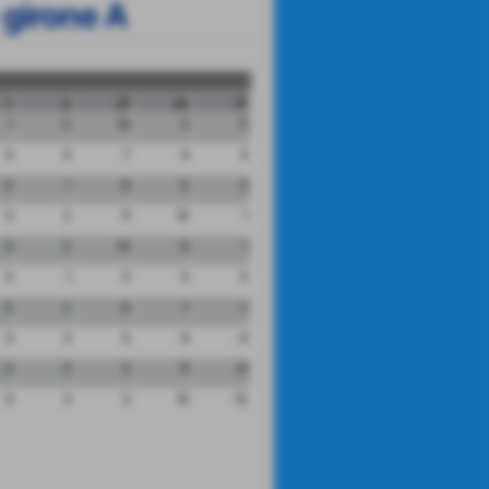
 girone A
n
p
gf
gs
dr
1
0
14
3
11
0
0
7
4
3
0
1
8
5
3
0
2
11
10
1
0
2
10
9
1
0
1
5
5
0
0
2
6
7
-1
0
3
5
9
-4
0
3
3
11
-8
0
3
3
15
-12