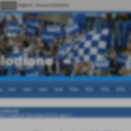
Registrati
Password dimenticata
cy
11/12
12/13
13/14
14/15
15/16
16/17
17/18
18/19
ampionati
ome
>
Campionati
>
Giovanissimi U13 2006
>
girone A