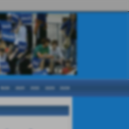
19/20
20/21
21/22
22/23
23/24