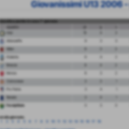
Giovanissimi U13 2006 -
classifica partite in casa 7° giornata
squadra
pt
g
v
Inter
10
4
3
Albinoleffe
9
3
3
Milan
6
3
2
Atalanta
6
4
2
Brescia
6
4
2
Monza
6
3
2
Cremonese
3
3
1
Pro Patria
3
4
1
Renate
3
4
1
FeralpiSalo
0
3
0
ai alla giornata:
1
2
3
4
5
6
7
8
9
10
11
12
13
14
15
16
17
18