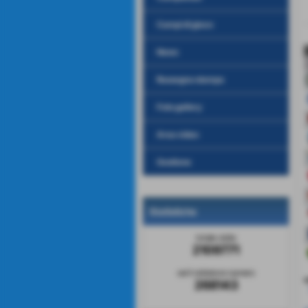
Campi di gioco
News
Rassegna stampa
Foto gallery
Area video
Gestione
Statistiche
totale visite
2109771
sei il visitatore numero
v
268143