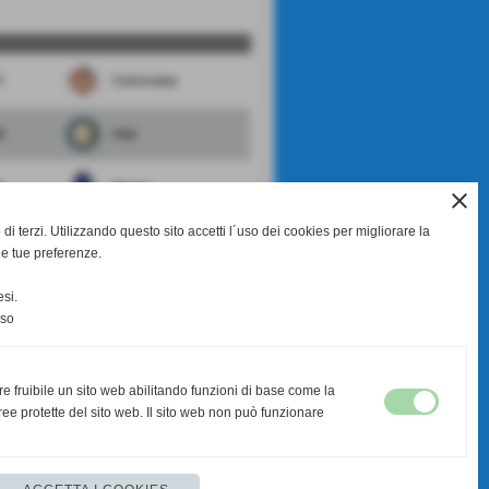
1
Cremonese
2
Inter
5
Renate
close
di terzi. Utilizzando questo sito accetti l´uso dei cookies per migliorare la
2
Monza
le tue preferenze.
7
Milan
si.
nso
scheda
-
calendario e risultati
re fruibile un sito web abilitando funzioni di base come la
ee protette del sito web. Il sito web non può funzionare