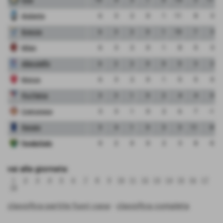
Atalanta
6
3
2
0
1
11
8
3
Brescia
6
3
2
0
1
10
7
3
Milan
6
3
2
0
1
8
5
3
Albinoleffe
6
2
2
0
0
5
3
2
Monza
6
3
2
0
1
5
5
0
Pro Patria
3
3
1
0
2
4
4
0
Cremonese
3
3
1
0
2
6
7
-1
Renate
3
4
1
0
3
3
11
-8
FeralpiSalo
0
2
0
0
2
3
8
-5
vai alla giornata:
1
2
3
4
5
6
7
8
9
10
11
12
13
14
15
16
17
18
classifica partite fuori casa
-
classifica completa