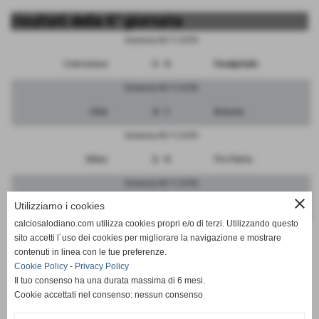
risultati della 6° giornata
Domenica 04/11/2018
Cremonese
3 - 0
FeralpiSalo
Domenica 04/11/2018
Inter
4 - 1
Brescia
Domenica 04/11/2018
Milan
2 - 0
Pro Patria
Domenica 04/11/2018
close
Utilizziamo i cookies
Monza
3 - 1
Albinoleffe
calciosalodiano.com utilizza cookies propri e/o di terzi. Utilizzando questo
Domenica 04/11/2018
sito accetti l´uso dei cookies per migliorare la navigazione e mostrare
contenuti in linea con le tue preferenze.
Renate
0 - 4
Atalanta
Cookie Policy
-
Privacy Policy
Il tuo consenso ha una durata massima di 6 mesi.
Cookie accettati nel consenso: nessun consenso