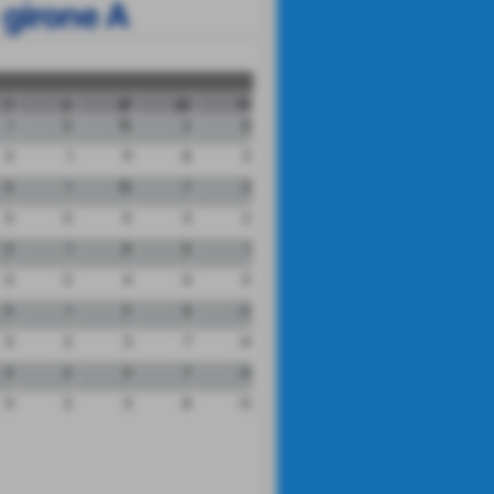
 girone A
n
p
gf
gs
dr
1
0
10
2
8
0
1
11
8
3
0
1
10
7
3
0
0
5
3
2
0
1
6
5
1
0
2
4
4
0
0
1
2
4
-2
0
2
3
7
-4
0
2
3
7
-4
0
2
3
8
-5