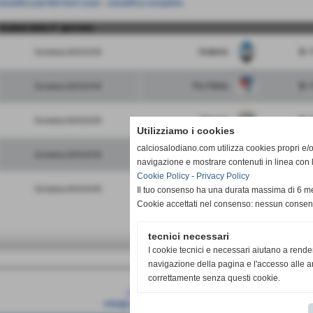
lassifica partite fuori casa
-
classifica completa
risultati della 5° giornata
Atalanta
3 - 
Domenica 28/10/2018
Pro Patria
3 - 
Domenica 28/10/2018
Brescia
4 - 
Domenica 28/10/2018
Utilizziamo i cookies
calciosalodiano.com utilizza cookies propri e/o 
FeralpiSalo
0 - 
Domenica 28/10/2018
navigazione e mostrare contenuti in linea con 
Cookie Policy
-
Privacy Policy
Inter
2 - 
Domenica 28/10/2018
Il tuo consenso ha una durata massima di 6 me
Cookie accettati nel consenso: nessun conse
tecnici necessari
I cookie tecnici e necessari aiutano a rende
navigazione della pagina e l'accesso alle ar
correttamente senza questi cookie.
Calcio Salodiano
info@calciosalodiano.com