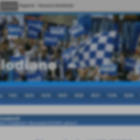
Registrati
Password dimenticata
cy
11/12
12/13
13/14
14/15
15/16
16/17
17/18
18/19
ampionati
ome
>
Campionati
>
Giovanissimi U13 2006
>
girone A