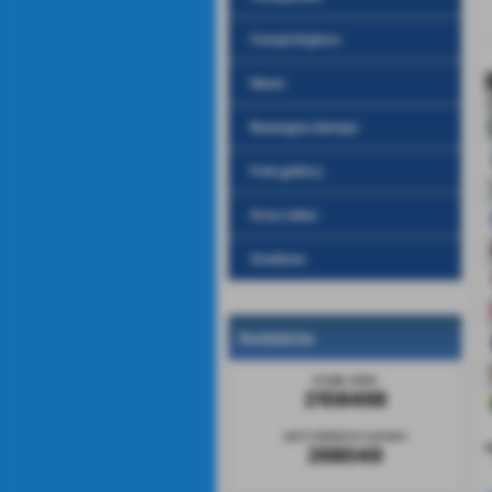
Campi di gioco
News
Rassegna stampa
Foto gallery
Area video
Gestione
Statistiche
totale visite
2108468
sei il visitatore numero
v
268049