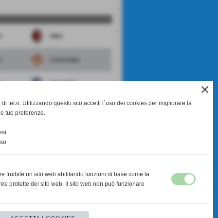
1
Milan
1
Cremonese
1
Albinoleffe
close
di terzi. Utilizzando questo sito accetti l´uso dei cookies per migliorare la
3
Monza
le tue preferenze.
0
Renate
si.
nso
scheda
-
calendario e risultati
re fruibile un sito web abilitando funzioni di base come la
ee protette del sito web. Il sito web non può funzionare