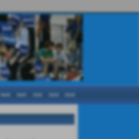
19/20
20/21
21/22
22/23
23/24