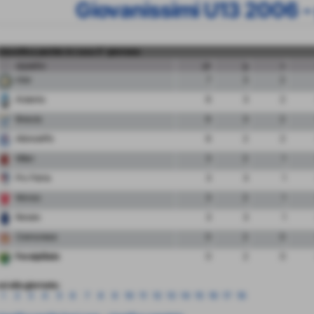
Giovanissimi U13 2006 -
classifica partite in casa 5° giornata
squadra
pt
g
v
Inter
7
3
2
Atalanta
6
3
2
Brescia
6
3
2
Albinoleffe
6
2
2
Milan
3
2
1
Pro Patria
3
3
1
Monza
3
2
1
Renate
3
3
1
Cremonese
0
2
0
FeralpiSalo
0
2
0
ai alla giornata:
1
2
3
4
5
6
7
8
9
10
11
12
13
14
15
16
17
18