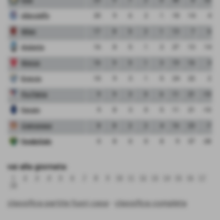
Albinoleffe
20
9
6
2
1
18
14
4
Milan
17
8
5
2
1
13
7
6
Atalanta
16
8
5
1
2
27
13
14
Monza
16
9
5
1
3
19
16
3
Brescia
10
9
3
1
5
24
22
2
Pro Patria
9
9
3
0
6
11
21
-10
Renate
9
8
3
0
5
11
21
-10
Cremonese
8
8
2
2
4
16
23
-7
FeralpiSalo
0
8
0
0
8
9
37
-28
vai alla giornata:
1
2
3
4
5
6
7
8
9
10
11
12
13
14
15
16
17
18
classifica partite fuori casa
-
classifica completa