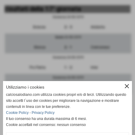
risultati della 17° giornata
Domenica 24/03/2019
Brescia
2 - 3
Atalanta
Sabato 23/03/2019
Monza
2 - 1
Cremonese
Domenica 24/03/2019
Pro Patria
1 - 2
Inter
Domenica 24/03/2019
close
Utilizziamo i cookies
Albinoleffe
0 - 4
Milan
calciosalodiano.com utilizza cookies propri e/o di terzi. Utilizzando questo
Domenica 24/03/2019
sito accetti l´uso dei cookies per migliorare la navigazione e mostrare
contenuti in linea con le tue preferenze.
FeralpiSalo
3 - 7
Renate
Cookie Policy
-
Privacy Policy
Il tuo consenso ha una durata massima di 6 mesi.
Cookie accettati nel consenso: nessun consenso