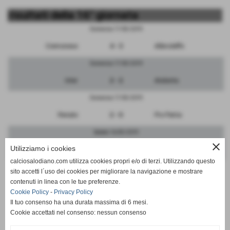
risultati della 16° giornata
Domenica 17/03/2019
Cremonese
4 - 3
Albinoleffe
Domenica 17/03/2019
Inter
2 - 2
Atalanta
Domenica 17/03/2019
Renate
2 - 0
Pro Patria
Sabato 16/03/2019
close
Utilizziamo i cookies
Monza
1 - 2
Brescia
calciosalodiano.com utilizza cookies propri e/o di terzi. Utilizzando questo
Domenica 17/03/2019
sito accetti l´uso dei cookies per migliorare la navigazione e mostrare
contenuti in linea con le tue preferenze.
Milan
1 - 0
FeralpiSalo
Cookie Policy
-
Privacy Policy
Il tuo consenso ha una durata massima di 6 mesi.
Cookie accettati nel consenso: nessun consenso