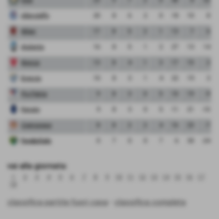
Albinoleffe
20
8
6
2
0
18
10
8
Milan
17
8
5
2
1
13
7
6
Atalanta
16
8
5
1
2
27
13
14
Monza
13
8
4
1
3
17
15
2
Brescia
10
8
3
1
4
22
19
3
Pro Patria
9
8
3
0
5
10
19
-9
Renate
9
8
3
0
5
11
21
-10
Cremonese
8
8
2
2
4
16
23
-7
FeralpiSalo
0
7
0
0
7
6
30
-24
vai alla giornata:
1
2
3
4
5
6
7
8
9
10
11
12
13
14
15
16
17
18
classifica partite fuori casa
-
classifica completa