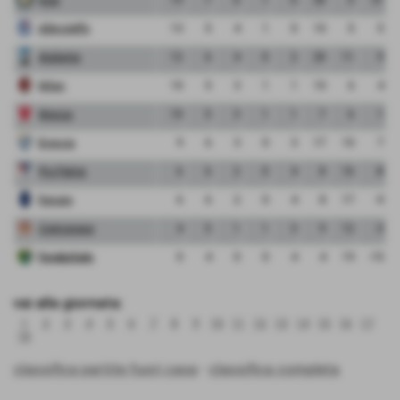
Albinoleffe
13
5
4
1
0
10
5
5
Atalanta
12
6
4
0
2
20
11
9
Milan
10
5
3
1
1
10
6
4
Monza
10
5
3
1
1
7
6
1
Brescia
9
6
3
0
3
17
10
7
Pro Patria
6
6
2
0
4
8
16
-8
Renate
6
6
2
0
4
8
17
-9
Cremonese
4
5
1
1
3
9
12
-3
FeralpiSalo
0
4
0
0
4
4
19
-15
vai alla giornata:
1
2
3
4
5
6
7
8
9
10
11
12
13
14
15
16
17
18
classifica partite fuori casa
-
classifica completa