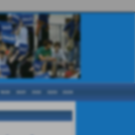
19/20
20/21
21/22
22/23
23/24