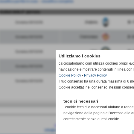
lassifica partite in casa
-
classifica completa
risultati della 8° giornata
Atalanta
6 - 
Domenica 18/11/2018
Cremonese
2 - 
Domenica 18/11/2018
Inter
6 - 
Domenica 18/11/2018
Utilizziamo i cookies
calciosalodiano.com utilizza cookies propri e/o 
Milan
1 - 1
Domenica 18/11/2018
navigazione e mostrare contenuti in linea con 
Cookie Policy
-
Privacy Policy
Renate
4 - 
Domenica 18/11/2018
Il tuo consenso ha una durata massima di 6 me
Cookie accettati nel consenso: nessun conse
tecnici necessari
I cookie tecnici e necessari aiutano a rende
navigazione della pagina e l'accesso alle ar
correttamente senza questi cookie.
Calcio Salodiano
info@calciosalodiano.com