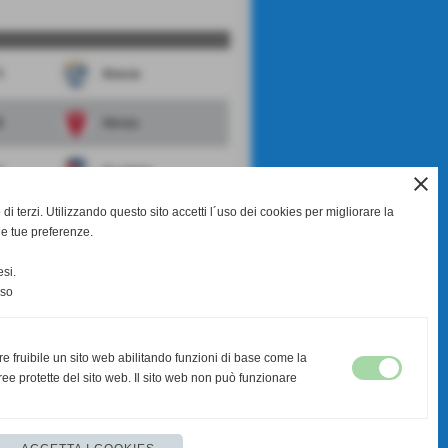
1
Brescia
2
Monza
1
Pro Patria
close
di terzi. Utilizzando questo sito accetti l´uso dei cookies per migliorare la
Albinoleffe
le tue preferenze.
3
FeralpiSalo
si.
nso
scheda
-
calendario e risultati
re fruibile un sito web abilitando funzioni di base come la
ee protette del sito web. Il sito web non può funzionare