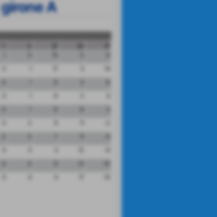
 girone A
n
p
gf
gs
dr
1
0
13
5
8
0
1
17
3
14
0
1
9
3
6
0
1
6
2
4
0
1
9
6
3
0
2
9
11
-2
2
2
7
11
-4
0
3
3
12
-9
0
5
9
21
-12
0
4
4
17
-13