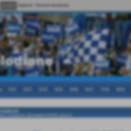
Registrati
Password dimenticata
cy
11/12
12/13
13/14
14/15
15/16
16/17
17/18
18/19
ampionati
ome
>
Campionati
>
Giovanissimi U13 2006
>
girone A