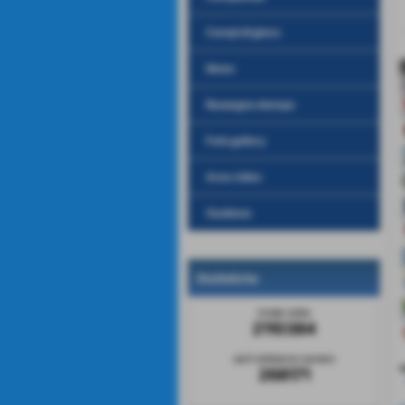
Campi di gioco
News
Rassegna stampa
Foto gallery
Area video
Gestione
Statistiche
totale visite
2110384
sei il visitatore numero
v
268171