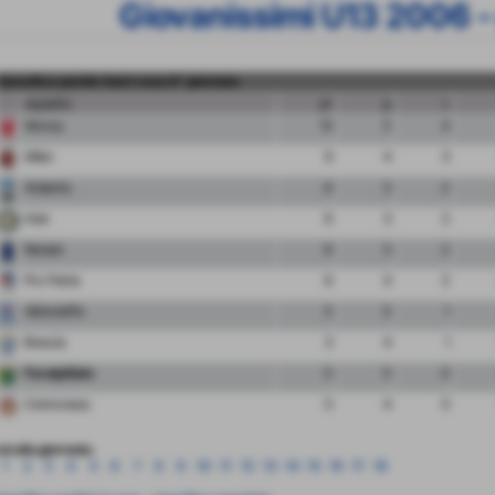
Giovanissimi U13 2006 -
classifica partite fuori casa 8° giornata
squadra
pt
g
v
Monza
13
5
4
Milan
9
4
3
Atalanta
6
3
2
Inter
6
3
2
Renate
6
3
2
Pro Patria
6
4
2
Albinoleffe
5
5
1
Brescia
3
4
1
FeralpiSalo
0
5
0
Cremonese
0
4
0
ai alla giornata:
1
2
3
4
5
6
7
8
9
10
11
12
13
14
15
16
17
18