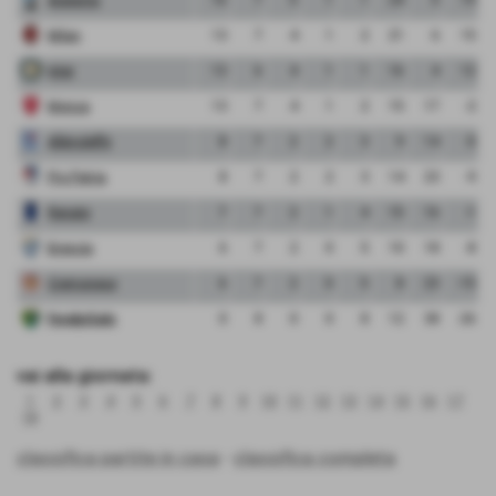
Milan
13
7
4
1
2
21
6
15
Inter
13
6
4
1
1
16
4
12
Monza
13
7
4
1
2
15
17
-2
Albinoleffe
8
7
2
2
3
9
14
-5
Pro Patria
8
7
2
2
3
14
23
-9
Renate
7
7
2
1
4
15
16
-1
Brescia
6
7
2
0
5
10
18
-8
Cremonese
6
7
2
0
5
8
23
-15
FeralpiSalo
0
8
0
0
8
12
38
-26
vai alla giornata:
1
2
3
4
5
6
7
8
9
10
11
12
13
14
15
16
17
18
classifica partite in casa
-
classifica completa