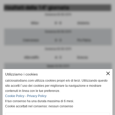
risultati della 14° giornata
Domenica 03/03/2019
Milan
0 - 0
Atalanta
Domenica 03/03/2019
Cremonese
3 - 3
Pro Patria
Domenica 03/03/2019
Albinoleffe
4 - 3
Brescia
Sabato 02/03/2019
close
Utilizziamo i cookies
Monza
9 - 3
FeralpiSalo
calciosalodiano.com utilizza cookies propri e/o di terzi. Utilizzando questo
Domenica 03/03/2019
sito accetti l´uso dei cookies per migliorare la navigazione e mostrare
contenuti in linea con le tue preferenze.
Renate
1 - 4
Inter
Cookie Policy
-
Privacy Policy
Il tuo consenso ha una durata massima di 6 mesi.
Cookie accettati nel consenso: nessun consenso