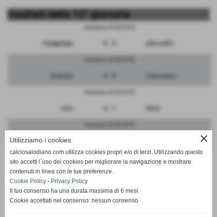
risultati della 13° giornata
Domenica 24/02/2019
FeralpiSalo
0 - 2
Albinoleffe
Domenica 24/02/2019
Atalanta
5 - 0
Cremonese
Domenica 24/02/2019
Inter
2 - 1
Milan
Domenica 24/02/2019
close
Utilizziamo i cookies
Pro Patria
2 - 1
Monza
calciosalodiano.com utilizza cookies propri e/o di terzi. Utilizzando questo
Domenica 24/02/2019
sito accetti l´uso dei cookies per migliorare la navigazione e mostrare
contenuti in linea con le tue preferenze.
Brescia
4 - 4
Renate
Cookie Policy
-
Privacy Policy
Il tuo consenso ha una durata massima di 6 mesi.
Cookie accettati nel consenso: nessun consenso