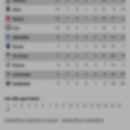
Milan
13
7
4
1
2
21
6
15
Monza
13
7
4
1
2
15
17
-2
Inter
10
5
3
1
1
12
3
9
Albinoleffe
8
7
2
2
3
9
14
-5
Renate
7
7
2
1
4
15
16
-1
Pro Patria
7
6
2
1
3
11
20
-9
Brescia
6
6
2
0
4
7
14
-7
Cremonese
6
7
2
0
5
8
23
-15
FeralpiSalo
0
7
0
0
7
9
29
-20
vai alla giornata:
1
2
3
4
5
6
7
8
9
10
11
12
13
14
15
16
17
18
classifica partite in casa
-
classifica completa