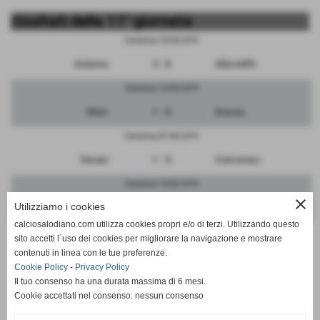
risultati della 11° giornata
Domenica 10/02/2019
Atalanta
3 - 0
Albinoleffe
Domenica 10/02/2019
Milan
1 - 0
Brescia
Domenica 07/04/2019
Renate
1 - 3
Cremonese
Domenica 10/02/2019
close
Utilizziamo i cookies
Pro Patria
2 - 0
FeralpiSalo
calciosalodiano.com utilizza cookies propri e/o di terzi. Utilizzando questo
Domenica 10/02/2019
sito accetti l´uso dei cookies per migliorare la navigazione e mostrare
contenuti in linea con le tue preferenze.
Inter
10 - 1
Monza
Cookie Policy
-
Privacy Policy
Il tuo consenso ha una durata massima di 6 mesi.
Cookie accettati nel consenso: nessun consenso