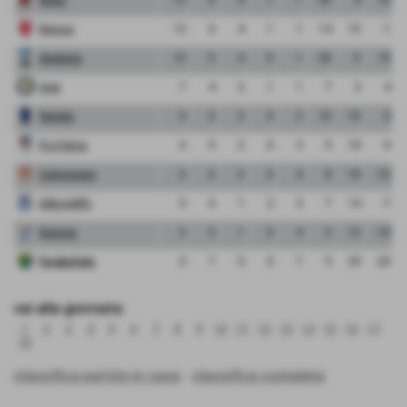
Monza
13
6
4
1
1
14
15
-1
Atalanta
12
5
4
0
1
20
5
15
Inter
7
4
2
1
1
7
3
4
Renate
6
5
2
0
3
10
10
0
Pro Patria
6
5
2
0
3
9
18
-9
Cremonese
6
6
2
0
4
8
18
-10
Albinoleffe
5
6
1
2
3
7
14
-7
Brescia
3
5
1
0
4
3
13
-10
FeralpiSalo
0
7
0
0
7
9
29
-20
vai alla giornata:
1
2
3
4
5
6
7
8
9
10
11
12
13
14
15
16
17
18
classifica partite in casa
-
classifica completa