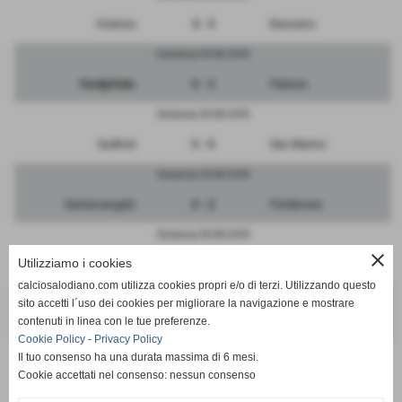
Vicenza
4 - 3
Bassano
Domenica 29/04/2018
FeralpiSalo
0 - 3
Padova
Domenica 29/04/2018
Sudtirol
5 - 0
San Marino
Domenica 29/04/2018
Santarcangelo
0 - 2
Pordenone
Domenica 29/04/2018
close
Utilizziamo i cookies
Renate
0 - 1
Triestina
calciosalodiano.com utilizza cookies propri e/o di terzi. Utilizzando questo
Domenica 29/04/2018
sito accetti l´uso dei cookies per migliorare la navigazione e mostrare
contenuti in linea con le tue preferenze.
RIPOSA
-
Giana Erminio
Cookie Policy
-
Privacy Policy
Il tuo consenso ha una durata massima di 6 mesi.
Cookie accettati nel consenso: nessun consenso