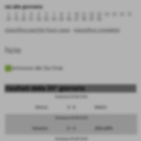
vai alla giornata:
1
2
3
4
5
6
7
8
9
10
11
12
13
14
15
16
17
18
19
20
21
22
23
24
25
26
27
28
29
30
classifica partite fuori casa
-
classifica completa
Note
ammesse alle fasi finali
risultati della 30° giornata
Domenica 29/04/2018
Monza
3 - 0
Mestre
Domenica 29/04/2018
Ravenna
0 - 3
Albinoleffe
Domenica 29/04/2018