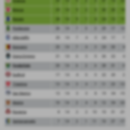
Vicenza
29
14
9
2
3
37
14
23
Monza
29
14
9
2
3
30
20
10
Renate
28
14
9
1
4
24
13
11
Pordenone
26
14
7
5
2
29
17
12
Albinoleffe
25
14
7
4
3
24
17
7
Bassano
25
14
7
4
3
24
20
4
Giana Erminio
21
14
6
3
5
26
22
4
FeralpiSalo
20
14
6
2
6
28
31
-3
Sudtirol
17
14
4
5
5
22
20
2
Triestina
13
14
3
4
7
11
23
-12
San Marino
12
14
3
3
8
19
34
-15
Mestre
10
14
2
4
8
12
34
-22
Ravenna
8
14
2
2
10
10
31
-21
Santarcangelo
7
14
2
1
11
10
27
-17