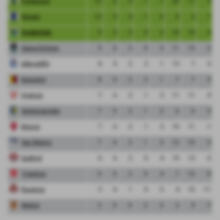
Pordenone
13
6
4
1
1
20
11
9
Renate
13
5
4
1
0
9
2
7
FeralpiSalo
9
5
3
0
2
10
10
0
Giana Erminio
9
6
3
0
3
11
13
-2
Albinoleffe
8
5
2
2
1
13
7
6
Bassano
8
5
2
2
1
7
7
0
Vicenza
7
6
2
1
3
11
11
0
Santarcangelo
7
5
2
1
2
6
6
0
Monza
7
6
2
1
3
10
11
-1
San Marino
7
6
2
1
3
12
15
-3
Sudtirol
6
6
2
0
4
10
12
-2
Triestina
6
6
2
0
4
7
12
-5
Ravenna
3
6
1
0
5
4
15
-11
Mestre
2
5
0
2
3
2
9
-7