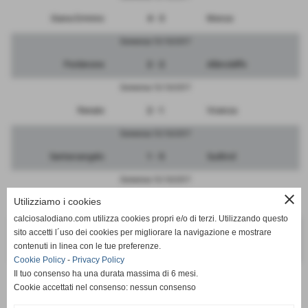
Giana Erminio
4 - 3
Monza
Domenica 15/10/2017
Pordenone
2 - 2
Albinoleffe
Domenica 15/10/2017
Renate
2 - 1
Vicenza
Domenica 15/10/2017
Santarcangelo
1 - 5
Sudtirol
Domenica 15/10/2017
close
Utilizziamo i cookies
Triestina
2 - 0
Ravenna
calciosalodiano.com utilizza cookies propri e/o di terzi. Utilizzando questo
Domenica 15/10/2017
sito accetti l´uso dei cookies per migliorare la navigazione e mostrare
contenuti in linea con le tue preferenze.
RIPOSA
-
FeralpiSalo
Cookie Policy
-
Privacy Policy
Il tuo consenso ha una durata massima di 6 mesi.
Cookie accettati nel consenso: nessun consenso