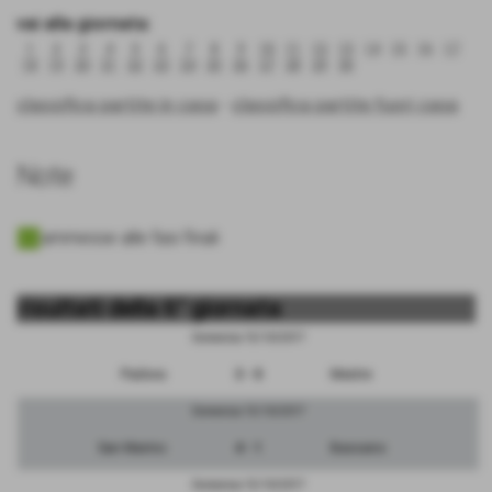
vai alla giornata:
1
2
3
4
5
6
7
8
9
10
11
12
13
14
15
16
17
18
19
20
21
22
23
24
25
26
27
28
29
30
classifica partite in casa
-
classifica partite fuori casa
Note
ammesse alle fasi finali
risultati della 6° giornata
Domenica 15/10/2017
Padova
3 - 0
Mestre
Domenica 15/10/2017
San Marino
4 - 1
Bassano
Domenica 15/10/2017