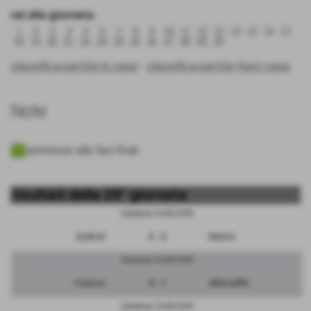
vai alla giornata:
1
2
3
4
5
6
7
8
9
10
11
12
13
14
15
16
17
18
19
20
21
22
23
24
25
26
27
28
29
30
classifica partite in casa
-
classifica partite fuori casa
Note
ammesse alle fasi finali
risultati della 28° giornata
Domenica 15/04/2018
Sudtirol
3 - 2
Mestre
Domenica 15/04/2018
Vicenza
4 - 1
Albinoleffe
Domenica 15/04/2018