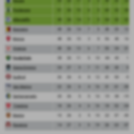
Renate
55
26
17
4
5
49
25
24
Pordenone
51
26
15
6
5
60
32
28
Albinoleffe
49
26
14
7
5
54
32
22
Bassano
49
26
14
7
5
45
33
12
Monza
48
26
15
3
8
56
40
16
Vicenza
45
26
13
6
7
55
34
21
FeralpiSalo
38
26
11
5
10
44
43
1
Giana Erminio
34
27
9
7
11
43
43
0
Sudtirol
26
26
6
8
12
41
50
-9
San Marino
22
26
6
4
16
31
61
-30
Santarcangelo
20
26
5
5
16
19
38
-19
Triestina
18
26
4
6
16
18
52
-34
Mestre
15
26
2
9
15
22
57
-35
Ravenna
14
27
3
5
19
26
63
-37