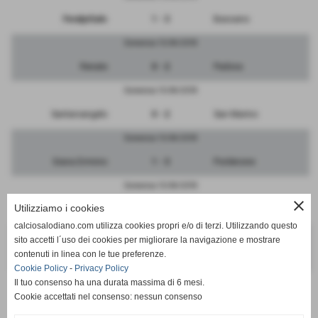
FeralpiSalo
1 - 3
Bassano
Domenica 15/04/2018
Renate
0 - 2
Padova
Domenica 15/04/2018
Santarcangelo
0 - 2
San Marino
Domenica 15/04/2018
Giana Erminio
1 - 3
Pordenone
Domenica 15/04/2018
close
Utilizziamo i cookies
Monza
2 - 0
Ravenna
calciosalodiano.com utilizza cookies propri e/o di terzi. Utilizzando questo
Domenica 15/04/2018
sito accetti l´uso dei cookies per migliorare la navigazione e mostrare
contenuti in linea con le tue preferenze.
RIPOSA
-
Triestina
Cookie Policy
-
Privacy Policy
Il tuo consenso ha una durata massima di 6 mesi.
Cookie accettati nel consenso: nessun consenso