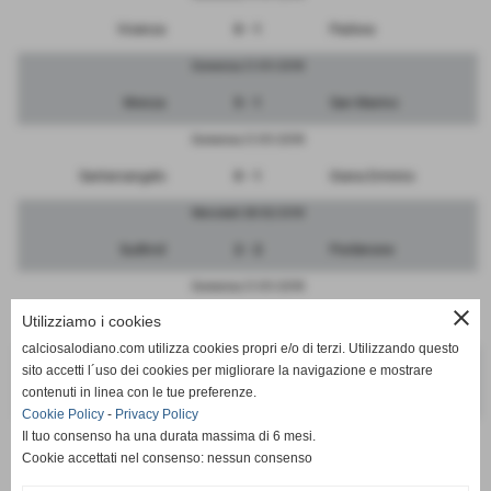
Vicenza
0 - 1
Padova
Domenica 21/01/2018
Monza
5 - 1
San Marino
Domenica 21/01/2018
Santarcangelo
0 - 1
Giana Erminio
Mercoledì 28/02/2018
Sudtirol
2 - 2
Pordenone
Domenica 21/01/2018
close
Utilizziamo i cookies
FeralpiSalo
2 - 1
Triestina
calciosalodiano.com utilizza cookies propri e/o di terzi. Utilizzando questo
Domenica 21/01/2018
sito accetti l´uso dei cookies per migliorare la navigazione e mostrare
contenuti in linea con le tue preferenze.
RIPOSA
-
Renate
Cookie Policy
-
Privacy Policy
Il tuo consenso ha una durata massima di 6 mesi.
Cookie accettati nel consenso: nessun consenso