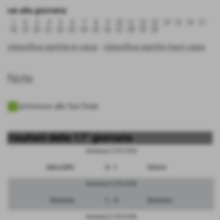
vai alla giornata:
1
2
3
4
5
6
7
8
9
10
11
12
13
14
15
16
17
18
19
20
21
22
23
24
25
26
27
28
29
30
classifica partite in casa
-
classifica partite fuori casa
Note
ammesse alle fasi finali
risultati della 17° giornata
Domenica 21/01/2018
Albinoleffe
4 - 1
Mestre
Domenica 21/01/2018
Ravenna
1 - 4
Bassano
Domenica 21/01/2018