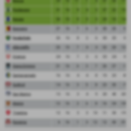
Monza
34
16
11
1
4
37
20
17
Pordenone
31
16
9
4
3
37
22
15
Renate
30
15
9
3
3
29
15
14
Bassano
27
16
7
6
3
30
25
5
FeralpiSalo
26
16
8
2
6
30
25
5
Albinoleffe
25
15
7
4
4
32
20
12
Vicenza
24
16
7
3
6
33
24
9
Giana Erminio
21
16
6
3
7
26
27
-1
Santarcangelo
16
16
4
4
8
15
23
-8
Sudtirol
14
16
3
5
8
23
30
-7
San Marino
13
16
3
4
9
20
40
-20
Mestre
12
16
2
6
8
16
34
-18
Triestina
12
16
3
3
10
11
30
-19
Ravenna
6
16
1
3
12
12
43
-31