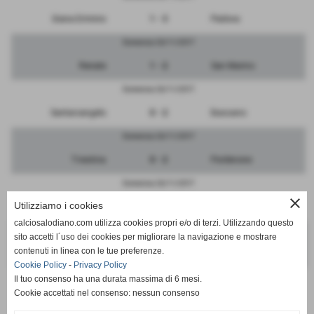
Giana Erminio
1 - 3
Padova
Domenica 26/11/2017
Renate
1 - 2
San Marino
Domenica 26/11/2017
Santarcangelo
0 - 2
Bassano
Domenica 26/11/2017
Triestina
0 - 2
Pordenone
Domenica 26/11/2017
close
Utilizziamo i cookies
Vicenza
6 - 0
Ravenna
calciosalodiano.com utilizza cookies propri e/o di terzi. Utilizzando questo
Domenica 26/11/2017
sito accetti l´uso dei cookies per migliorare la navigazione e mostrare
contenuti in linea con le tue preferenze.
RIPOSA
-
Monza
Cookie Policy
-
Privacy Policy
Il tuo consenso ha una durata massima di 6 mesi.
Cookie accettati nel consenso: nessun consenso