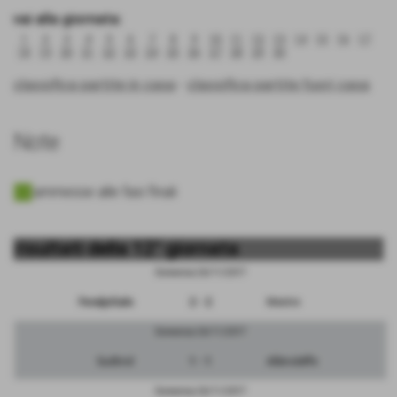
vai alla giornata:
1
2
3
4
5
6
7
8
9
10
11
12
13
14
15
16
17
18
19
20
21
22
23
24
25
26
27
28
29
30
classifica partite in casa
-
classifica partite fuori casa
Note
ammesse alle fasi finali
risultati della 12° giornata
Domenica 26/11/2017
FeralpiSalo
2 - 2
Mestre
Domenica 26/11/2017
Sudtirol
1 - 1
Albinoleffe
Domenica 26/11/2017