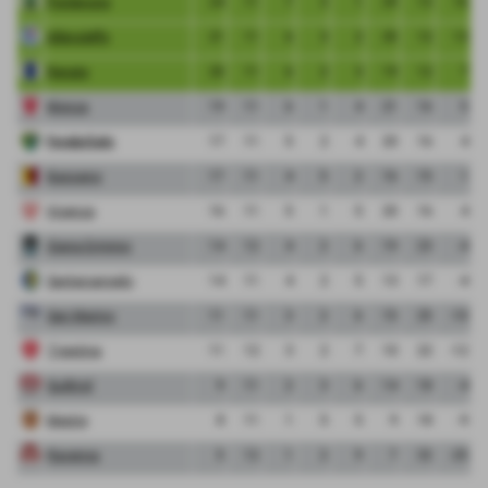
Pordenone
24
11
7
3
1
29
13
16
Albinoleffe
21
11
6
3
2
25
12
13
Renate
20
11
6
2
3
19
12
7
Monza
19
11
6
1
4
21
16
5
FeralpiSalo
17
11
5
2
4
20
16
4
Bassano
17
11
4
5
2
16
15
1
Vicenza
16
11
5
1
5
20
16
4
Giana Erminio
14
12
4
2
6
19
23
-4
Santarcangelo
14
11
4
2
5
13
17
-4
San Marino
11
11
3
2
6
15
25
-10
Triestina
11
12
3
2
7
10
22
-12
Sudtirol
9
11
2
3
6
14
18
-4
Mestre
8
11
1
5
5
9
18
-9
Ravenna
5
12
1
2
9
7
32
-25