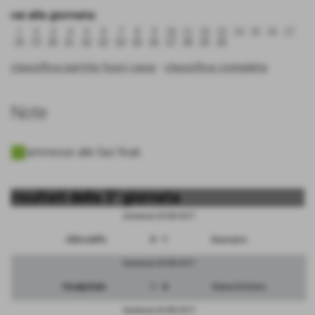
vai alla giornata:
1
2
3
4
5
6
7
8
9
10
11
12
13
14
15
16
17
18
19
20
21
22
23
24
25
26
27
28
29
30
classifica partite fuori casa
-
classifica completa
Note
ammesse alle fasi finali
risultati della 3° giornata
Domenica 24/09/2017
Albinoleffe
5 - 1
Bassano
Domenica 24/09/2017
FeralpiSalo
1 - 0
Giana Erminio
Domenica 24/09/2017