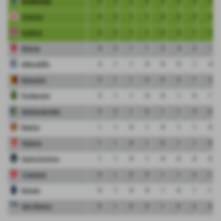
FeralpiSalo
6
2
2
0
0
6
4
2
Vicenza
4
2
1
1
0
5
2
3
Sudtirol
4
2
1
1
0
4
1
3
Monza
4
2
1
1
0
4
3
1
Albinoleffe
3
1
1
0
0
5
1
4
Bassano
3
1
1
0
0
3
1
2
Pordenone
3
1
1
0
0
1
0
1
Santarcangelo
3
2
1
0
1
1
3
-2
Mestre
1
1
0
1
0
1
1
0
Padova
1
1
0
1
0
1
1
0
Giana Erminio
1
1
0
1
0
0
0
0
Triestina
0
1
0
0
1
1
2
-1
Renate
0
1
0
0
1
0
1
-1
San Marino
0
1
0
0
1
0
2
-2