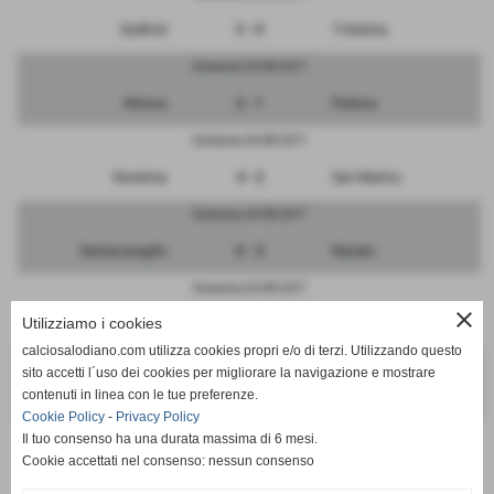
Sudtirol
3 - 0
Triestina
Domenica 24/09/2017
Monza
2 - 1
Padova
Domenica 24/09/2017
Ravenna
4 - 2
San Marino
Domenica 24/09/2017
Santarcangelo
0 - 3
Renate
Domenica 24/09/2017
close
Utilizziamo i cookies
Vicenza
2 - 2
Pordenone
calciosalodiano.com utilizza cookies propri e/o di terzi. Utilizzando questo
Domenica 24/09/2017
sito accetti l´uso dei cookies per migliorare la navigazione e mostrare
contenuti in linea con le tue preferenze.
RIPOSA
-
Mestre
Cookie Policy
-
Privacy Policy
Il tuo consenso ha una durata massima di 6 mesi.
Cookie accettati nel consenso: nessun consenso