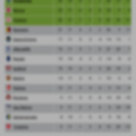
FeralpiSalo
25
10
8
1
1
30
13
17
Monza
23
11
6
5
0
18
9
9
Vicenza
22
11
7
1
3
21
10
11
Bassano
21
11
6
3
2
26
9
17
Giana Erminio
17
11
5
2
4
14
13
1
Albinoleffe
16
11
5
1
5
27
20
7
Renate
15
10
4
3
3
14
8
6
Sudtirol
15
10
4
3
3
20
18
2
Mestre
14
11
2
8
1
10
6
4
Padova
13
11
3
4
4
9
13
-4
Ravenna
9
11
3
0
8
14
29
-15
San Marino
9
11
2
3
6
6
24
-18
Santarcangelo
8
10
1
5
4
9
18
-9
Triestina
5
11
1
2
8
12
25
-13