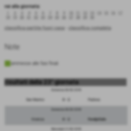
vai alla giornata:
1
2
3
4
5
6
7
8
9
10
11
12
13
14
15
16
17
18
19
20
21
22
23
24
25
26
27
28
29
30
classifica partite fuori casa
-
classifica completa
Note
ammesse alle fasi finali
risultati della 23° giornata
Domenica 04/03/2018
San Marino
0 - 2
Padova
Domenica 04/03/2018
Vicenza
0 - 2
FeralpiSalo
Mercoledì 21/03/2018