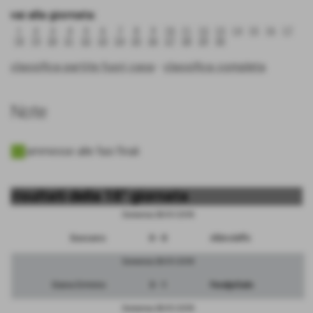
vai alla giornata:
1
2
3
4
5
6
7
8
9
10
11
12
13
14
15
16
17
18
19
20
21
22
23
24
25
26
27
28
29
30
classifica partite fuori casa
-
classifica completa
Note
ammesse alle fasi finali
risultati della 18° giornata
Domenica 28/01/2018
Bassano
0 - 0
Albinoleffe
Domenica 28/01/2018
Giana Erminio
3 - 1
FeralpiSalo
Domenica 28/01/2018