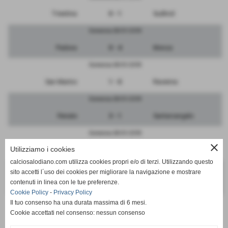
Triestina
0 - 1
Sudtirol
Domenica 28/01/2018
Padova
0 - 4
Monza
Domenica 28/01/2018
San Marino
1 - 0
Ravenna
Domenica 28/01/2018
Renate
3 - 1
Santarcangelo
Domenica 28/01/2018
close
Utilizziamo i cookies
Pordenone
3 - 0
Vicenza
calciosalodiano.com utilizza cookies propri e/o di terzi. Utilizzando questo
Domenica 28/01/2018
sito accetti l´uso dei cookies per migliorare la navigazione e mostrare
contenuti in linea con le tue preferenze.
RIPOSA
-
Mestre
Cookie Policy
-
Privacy Policy
Il tuo consenso ha una durata massima di 6 mesi.
Cookie accettati nel consenso: nessun consenso