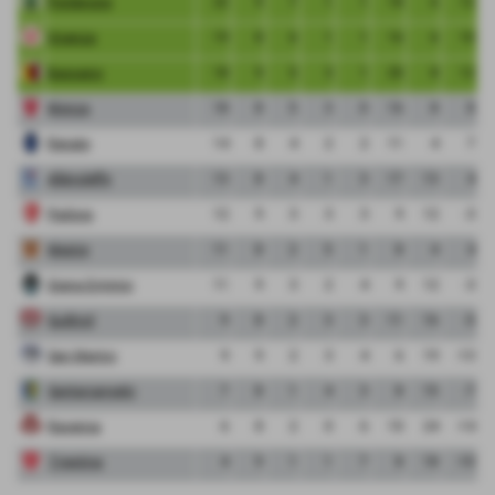
Pordenone
22
9
7
1
1
18
6
12
Vicenza
19
8
6
1
1
16
6
10
Bassano
18
9
5
3
1
20
8
12
Monza
18
8
5
3
0
16
8
8
Renate
14
8
4
2
2
11
4
7
Albinoleffe
13
8
4
1
3
17
13
4
Padova
12
9
3
3
3
9
12
-3
Mestre
11
8
2
5
1
8
4
4
Giana Erminio
11
9
3
2
4
9
12
-3
Sudtirol
9
8
2
3
3
11
16
-5
San Marino
9
9
2
3
4
6
19
-13
Santarcangelo
7
8
1
4
3
8
15
-7
Ravenna
6
8
2
0
6
10
24
-14
Triestina
4
9
1
1
7
8
18
-10