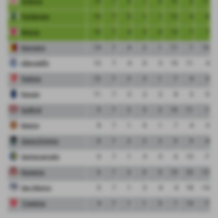
Vicenza
19
7
6
1
0
16
5
11
Pordenone
16
7
5
1
1
12
4
8
Monza
15
7
4
3
0
14
7
7
Bassano
14
7
4
2
1
17
7
10
Albinoleffe
12
7
4
0
3
15
11
4
Padova
12
7
3
3
1
7
4
3
Renate
11
7
3
2
2
8
3
5
Sudtirol
9
7
2
3
2
10
11
-1
Mestre
8
7
1
5
1
7
4
3
Giana Erminio
8
7
2
2
3
5
9
-4
Santarcangelo
6
7
1
3
3
6
13
-7
Ravenna
6
7
2
0
5
10
23
-13
San Marino
5
7
1
2
4
4
18
-14
Triestina
4
7
1
1
5
7
14
-7