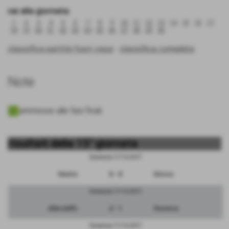
vai alla giornata:
1
2
3
4
5
6
7
8
9
10
11
12
13
14
15
16
17
18
19
20
21
22
23
24
25
26
27
28
29
30
classifica partite fuori casa
-
classifica completa
Note
ammesse alle fasi finali
risultati della 15° giornata
Domenica 17/12/2017
Mestre
0 - 0
Monza
Domenica 17/12/2017
Albinoleffe
2 - 1
Ravenna
Domenica 17/12/2017