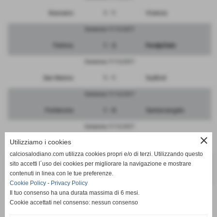
Bassano
1 - 1
Vicenza
Domenica 17/12/2017
Padova
1 - 2
FeralpiSalo
Domenica 17/12/2017
San Marino
1 - 1
Sudtirol
Domenica 17/12/2017
Pordenone
1 - 0
Santarcangelo
Domenica 17/12/2017
close
Utilizziamo i cookies
Triestina
0 - 5
Renate
calciosalodiano.com utilizza cookies propri e/o di terzi. Utilizzando questo
Domenica 17/12/2017
sito accetti l´uso dei cookies per migliorare la navigazione e mostrare
contenuti in linea con le tue preferenze.
RIPOSA
-
Giana Erminio
Cookie Policy
-
Privacy Policy
Il tuo consenso ha una durata massima di 6 mesi.
Cookie accettati nel consenso: nessun consenso