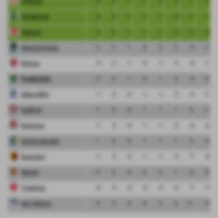
Vicenza
4
2
1
1
0
3
1
2
Pordenone
4
3
1
1
1
8
7
1
Padova
4
3
1
1
1
4
4
0
Giana Erminio
3
3
1
0
2
3
4
-1
Monza
3
2
1
0
1
3
4
-1
FeralpiSalo
3
2
1
0
1
2
4
-2
Albinoleffe
1
2
0
1
1
2
3
-1
Sudtirol
1
2
0
1
1
1
2
-1
Ravenna
1
2
0
1
1
2
4
-2
Santarcangelo
1
2
0
1
1
1
3
-2
Bassano
1
2
0
1
1
3
7
-4
Mestre
0
2
0
0
2
1
6
-5
Triestina
0
3
0
0
3
0
7
-7
San Marino
0
3
0
0
3
2
11
-9