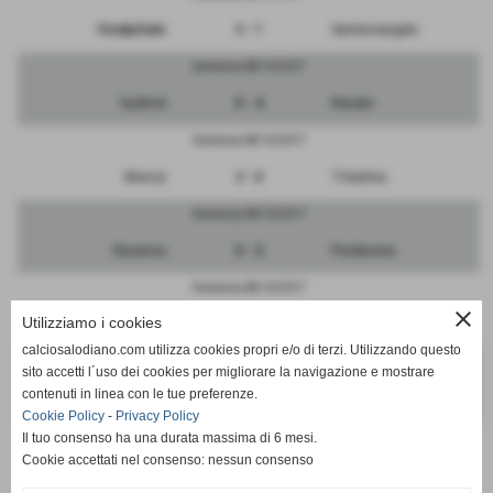
FeralpiSalo
3 - 1
Santarcangelo
Domenica 08/10/2017
Sudtirol
0 - 4
Renate
Domenica 08/10/2017
Monza
3 - 0
Triestina
Domenica 08/10/2017
Ravenna
0 - 2
Pordenone
Domenica 08/10/2017
close
Utilizziamo i cookies
Vicenza
3 - 2
Giana Erminio
calciosalodiano.com utilizza cookies propri e/o di terzi. Utilizzando questo
Domenica 08/10/2017
sito accetti l´uso dei cookies per migliorare la navigazione e mostrare
contenuti in linea con le tue preferenze.
RIPOSA
-
Bassano
Cookie Policy
-
Privacy Policy
Il tuo consenso ha una durata massima di 6 mesi.
Cookie accettati nel consenso: nessun consenso