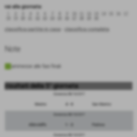
vai alla giornata:
1
2
3
4
5
6
7
8
9
10
11
12
13
14
15
16
17
18
19
20
21
22
23
24
25
26
27
28
29
30
classifica partite in casa
-
classifica completa
Note
ammesse alle fasi finali
risultati della 5° giornata
Domenica 08/10/2017
Mestre
4 - 0
San Marino
Domenica 08/10/2017
Albinoleffe
1 - 2
Padova
Domenica 08/10/2017