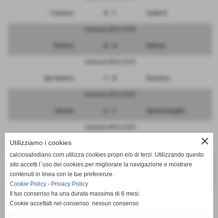
Triestina
0 - 1
Sudtirol
Domenica 28/01/2018
Padova
0 - 4
Monza
Domenica 28/01/2018
San Marino
1 - 0
Ravenna
Domenica 28/01/2018
Renate
3 - 1
Santarcangelo
Domenica 28/01/2018
close
Utilizziamo i cookies
Pordenone
3 - 0
Vicenza
calciosalodiano.com utilizza cookies propri e/o di terzi. Utilizzando questo
Domenica 28/01/2018
sito accetti l´uso dei cookies per migliorare la navigazione e mostrare
contenuti in linea con le tue preferenze.
RIPOSA
-
Mestre
Cookie Policy
-
Privacy Policy
Il tuo consenso ha una durata massima di 6 mesi.
Cookie accettati nel consenso: nessun consenso