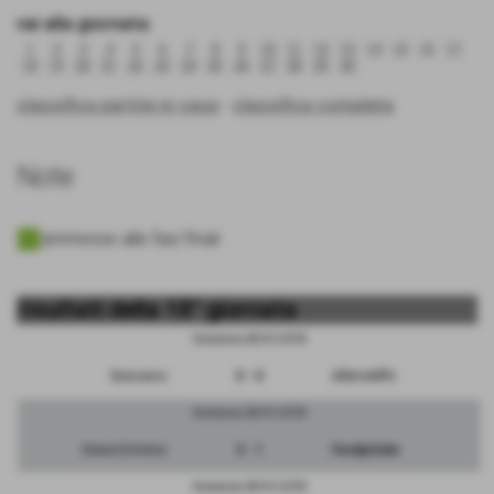
vai alla giornata:
1
2
3
4
5
6
7
8
9
10
11
12
13
14
15
16
17
18
19
20
21
22
23
24
25
26
27
28
29
30
classifica partite in casa
-
classifica completa
Note
ammesse alle fasi finali
risultati della 18° giornata
Domenica 28/01/2018
Bassano
0 - 0
Albinoleffe
Domenica 28/01/2018
Giana Erminio
3 - 1
FeralpiSalo
Domenica 28/01/2018