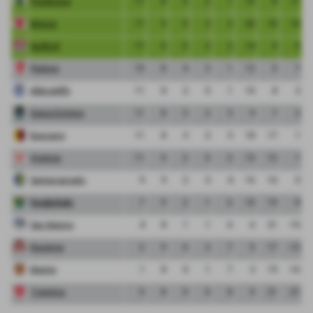
Pordenone
17
8
5
2
1
19
8
11
Monza
17
9
5
2
2
20
10
10
Sudtirol
17
9
5
2
2
14
9
5
Padova
15
8
4
3
1
12
5
7
Albinoleffe
11
8
2
5
1
10
8
2
Giana Erminio
11
8
3
2
3
9
7
2
Bassano
11
8
3
2
3
18
17
1
Vicenza
11
9
2
5
2
13
12
1
Santarcangelo
9
9
2
3
4
16
16
0
FeralpiSalo
7
9
2
1
6
10
19
-9
San Marino
4
8
1
1
6
6
21
-15
Ravenna
2
9
0
2
7
5
17
-12
Mestre
1
8
0
1
7
3
19
-16
Triestina
0
8
0
0
8
0
21
-21