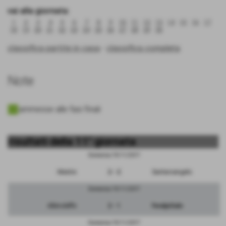
vai alla giornata:
1
2
3
4
5
6
7
8
9
10
11
12
13
14
15
16
17
18
19
20
21
22
23
24
25
26
27
28
29
30
classifica partite in casa
-
classifica completa
Note
ammesse alle fasi finali
risultati della 11° giornata
Domenica 19/11/2017
Mestre
2 - 2
Santarcangelo
Domenica 19/11/2017
Albinoleffe
2 - 1
FeralpiSalo
Domenica 19/11/2017