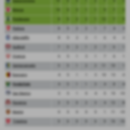
Giana Erminio
10
6
3
1
2
7
4
3
Monza
10
5
3
1
1
9
7
2
Pordenone
8
5
2
2
1
12
7
5
Padova
8
5
2
2
1
7
4
3
Albinoleffe
8
5
2
2
1
6
4
2
Sudtirol
7
5
2
1
2
7
6
1
Vicenza
6
5
1
3
1
7
6
1
Santarcangelo
5
5
1
2
2
11
10
1
Bassano
4
5
1
1
3
10
13
-3
FeralpiSalo
4
5
1
1
3
4
8
-4
San Marino
3
5
1
0
4
5
15
-10
Ravenna
2
5
0
2
3
4
12
-8
Mestre
0
5
0
0
5
1
11
-10
Triestina
0
6
0
0
6
0
16
-16