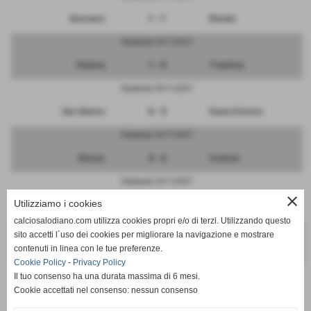
Bassano
1 - 1
Renate
Domenica 19/11/2017
Padova
1 - 0
Triestina
Domenica 19/11/2017
San Marino
0 - 3
Giana Erminio
Domenica 19/11/2017
Monza
3 - 2
Vicenza
Domenica 19/11/2017
close
Utilizziamo i cookies
Ravenna
3 - 4
Sudtirol
calciosalodiano.com utilizza cookies propri e/o di terzi. Utilizzando questo
Domenica 19/11/2017
sito accetti l´uso dei cookies per migliorare la navigazione e mostrare
contenuti in linea con le tue preferenze.
RIPOSA
-
Pordenone
Cookie Policy
-
Privacy Policy
Il tuo consenso ha una durata massima di 6 mesi.
Cookie accettati nel consenso: nessun consenso