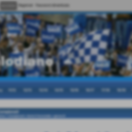
Registrati
Password dimenticata
cy
11/12
12/13
13/14
14/15
15/16
16/17
17/18
18/19
ampionati
ome
>
Campionati
>
Serie D femminile
>
girone B