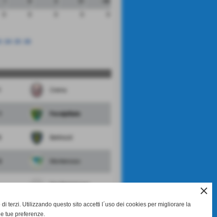
1
9
3
51
-48
0
0
0
0
0
3
24
25
26
Crema
1
FeralpiSalo
3
Bettinzoli
3
Monterosso
San Bartolomeo
close
di terzi. Utilizzando questo sito accetti l´uso dei cookies per migliorare la
0
Vignareal
le tue preferenze.