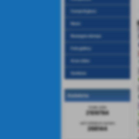
Campi di gioco
News
Rassegna stampa
Foto gallery
Area video
Gestione
Statistiche
totale visite
2109784
sei il visitatore numero
268144