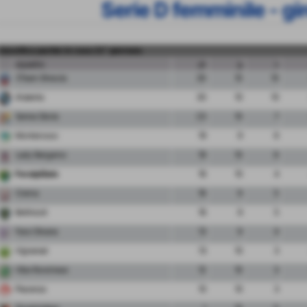
Serie D femminile - gi
classifica partite in casa 21° giornata
squadra
pt
g
v
3Team Brescia
30
10
10
Atalanta
30
10
10
Senna Gloria
23
10
7
Monterosso
19
9
6
Lady Bergamo
19
10
6
FeralpiSalo
16
10
4
Crema
16
9
5
Bettinzoli
16
9
5
Fara Olivana
13
9
4
Vignareal
13
10
3
Vibe Ronchese
12
10
3
Piacenza
10
10
3