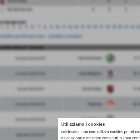
Governolese
1
10
0
San Bartolomeo
0
0
0
ai alla giornata:
1
2
3
4
5
6
7
8
9
10
11
12
13
14
15
16
17
18
19
20
21
22
2
lassifica partite fuori casa
-
classifica completa
risultati della 21° giornata
Vibe Ronchese
1 - 1
Domenica 18/03/2018
Lady Bergamo
3 - 
Domenica 18/03/2018
Governolese
1 - 
Giovedì 19/04/2018
Piacenza
2 - 
Domenica 18/03/2018
Fara Olivana
-
Domenica 18/03/2018
Utilizziamo i cookies
calciosalodiano.com utilizza cookies propri e/o 
Senna Gloria
6 - 
Mercoledì 11/04/2018
navigazione e mostrare contenuti in linea con 