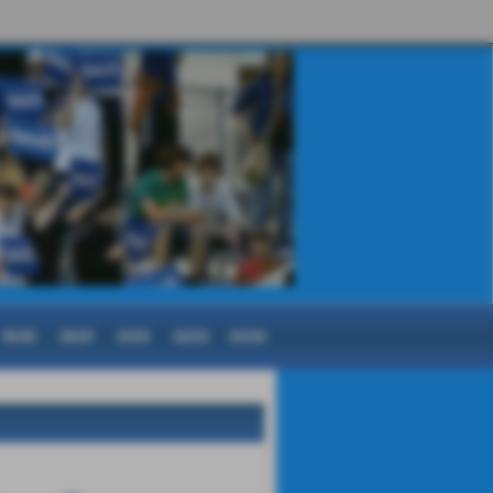
19/20
20/21
21/22
22/23
23/24