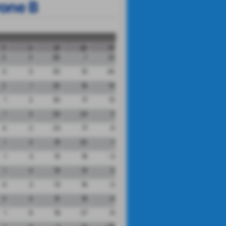
rone B
n
p
gf
gs
dr
0
0
68
7
61
0
0
55
10
45
2
1
30
16
14
1
2
30
17
13
1
3
29
24
5
4
2
23
17
6
1
3
19
20
-1
1
3
15
18
-3
1
4
19
14
5
4
3
13
16
-3
3
4
15
19
-4
1
6
18
27
-9