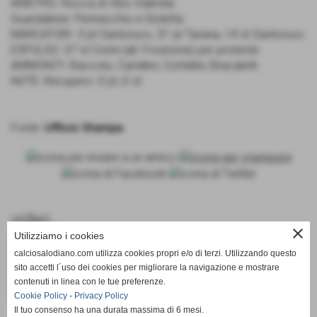
ARBITRO: Rocca di Vibo Valentia.
Guardalinee: Pennacchio e Dioletta.
MARCATORI: 3´pt Santoruvo, 31´pt Tarana, 14´st Santoruvo
ESPULSO: 37´st Corini (all. Frosinone) per proteste
AMMONITI: Baccolo, Camilleri, Cortellini, Bracaletti
NOTE: Recupero: 0´pt, 6´st
Fonte:
Ufficio Stampa
video
close
Utilizziamo i cookies
calciosalodiano.com utilizza cookies propri e/o di terzi. Utilizzando questo
sito accetti l´uso dei cookies per migliorare la navigazione e mostrare
contenuti in linea con le tue preferenze.
Cookie Policy
-
Privacy Policy
FeralpiSalò-
FeralpiSalò-
Il tuo consenso ha una durata massima di 6 mesi.