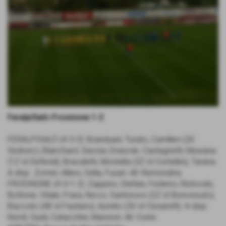
FeralpiSalò-Frosinone 1-2
FERALPISALÒ (4-3-3): Branduani; Turato, Camilleri (26´
Sedivec), Blanchard, Savoia; Drascek, Castagnetti, Muwana
(12´st Defendi); Bracaletti, Montella (32´st Cortellini), Tarana.
A disp.: Zomer, Allievi, Sella, Fusari. All. Remondina
FROSINONE (4-3-1-2): Zappino; Stefani, Federici, Ristovski,
Bottone, Vitale, Frara, Nicco, Santoruvo (22´st Bonvissuto),
Baccolo (48´st Fautario), Aurelio (26´st Cesaretti). A disp.:
Nordi, Guidi, Catacchini, Manzoni. All. Corini.