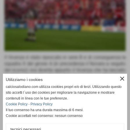
Il Vicenza è stato ripescato in serie B e di conseguenza la
squadra X del girone A (in precedenza il Novara a seguito
del ricorso) ora diventa appunto il Vicenza che ha lasciato
di fatto un posto libero. Ed ora cosa si farà ? Un
close
Utilizziamo i cookies
ripescaggio? Si fermeranno i campionati ? Staremo a
calciosalodiano.com utilizza cookies propri e/o di terzi. Utilizzando questo
vedere
sito accetti l´uso dei cookies per migliorare la navigazione e mostrare
contenuti in linea con le tue preferenze.
Cookie Policy
-
Privacy Policy
Fonte:
Calcio Salodiano
Il tuo consenso ha una durata massima di 6 mesi.
Cookie accettati nel consenso: nessun consenso
tecnici necessari