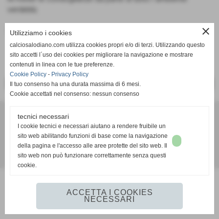
verdeblù.
close
Fonte:
Ufficio Stampa
Utilizziamo i cookies
calciosalodiano.com utilizza cookies propri e/o di terzi. Utilizzando questo
sito accetti l´uso dei cookies per migliorare la navigazione e mostrare
contenuti in linea con le tue preferenze.
Cookie Policy
-
Privacy Policy
<< PRECEDENTE
SUCCESSIVO >>
Il tuo consenso ha una durata massima di 6 mesi.
Cookie accettati nel consenso: nessun consenso
tecnici necessari
Calcio Salodiano
I cookie tecnici e necessari aiutano a rendere fruibile un
info@calciosalodiano.com
sito web abilitando funzioni di base come la navigazione
della pagina e l'accesso alle aree protette del sito web. Il
sito web non può funzionare correttamente senza questi
Realizzazione siti web www.sitoper.it
cookie.
ACCETTA I COOKIES
NECESSARI