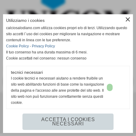
close
Utilizziamo i cookies
calciosalodiano.com utilizza cookies propri e/o di terzi. Utilizzando questo
sito accetti l´uso dei cookies per migliorare la navigazione e mostrare
contenuti in linea con le tue preferenze.
Cookie Policy
-
Privacy Policy
Il tuo consenso ha una durata massima di 6 mesi.
Cookie accettati nel consenso: nessun consenso
Sito internet
http://www.unicom.it
tecnici necessari
I cookie tecnici e necessari aiutano a rendere fruibile un
<< PRECEDENTE
SUCCESSIVO >>
sito web abilitando funzioni di base come la navigazione
della pagina e l'accesso alle aree protette del sito web. Il
sito web non può funzionare correttamente senza questi
cookie.
Calcio Salodiano
info@calciosalodiano.com
ACCETTA I COOKIES
NECESSARI
Realizzazione siti web www.sitoper.it