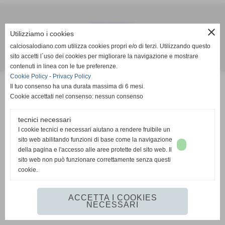
Calcio Salodiano
close
Utilizziamo i cookies
info@calciosalodiano.com
calciosalodiano.com utilizza cookies propri e/o di terzi. Utilizzando questo
sito accetti l´uso dei cookies per migliorare la navigazione e mostrare
Realizzazione siti web www.sitoper.it
contenuti in linea con le tue preferenze.
Cookie Policy
-
Privacy Policy
Il tuo consenso ha una durata massima di 6 mesi.
Cookie accettati nel consenso: nessun consenso
tecnici necessari
I cookie tecnici e necessari aiutano a rendere fruibile un
sito web abilitando funzioni di base come la navigazione
della pagina e l'accesso alle aree protette del sito web. Il
sito web non può funzionare correttamente senza questi
cookie.
ACCETTA I COOKIES
NECESSARI