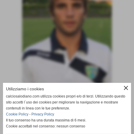
close
Utilizziamo i cookies
Data di nascita:
02-06-1992
calciosalodiano.com utilizza cookies propri e/o di terzi. Utilizzando questo
sito accetti l´uso dei cookies per migliorare la navigazione e mostrare
Ruolo:
contenuti in linea con le tue preferenze.
attaccante (Prima Squadra 2019/2020)
Cookie Policy
-
Privacy Policy
attaccante (Prima squadra 2013/2014)
Il tuo consenso ha una durata massima di 6 mesi.
attaccante (Prima Squadra 2020/2021)
Cookie accettati nel consenso: nessun consenso