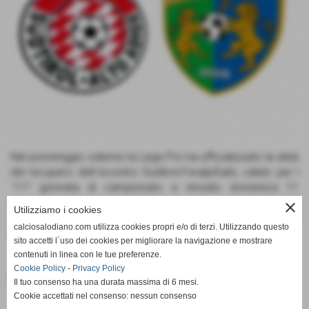
Nel pomeriggio odierno la Lega Pro ha ufficializzato la data
del recupero dell´incontro Sudtirol-FeralpiSalò, valido per l
´11^ giornata di campionato e rinviato domenica 11
novembre per impraticabilità di campo: si giocherà allo
close
Utilizziamo i cookies
Stadio "Druso" di Bolzano
mercoledi 21 novembre 2012
calciosalodiano.com utilizza cookies propri e/o di terzi. Utilizzando questo
alle ore 17.00
.
sito accetti l´uso dei cookies per migliorare la navigazione e mostrare
contenuti in linea con le tue preferenze.
Cookie Policy
-
Privacy Policy
Fonte:
Calcio Salodiano
Il tuo consenso ha una durata massima di 6 mesi.
Cookie accettati nel consenso: nessun consenso