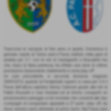
Trascorse le vacanze di fine anno si riparte. Domenica 6
gennaio ospite al Turina sarà il Pavia, battuto nella gara di
andata per 2-1 con le reti di Castagnetti e Bracaletti ma
che, dopo la falsa partenza, ha infilato una serie di ottime
prestazioni stazionando stabilmente in zona play off.
Un solo precedente, in seconda divisione, stagione
2009/2010, quando la FeralpiSalò superò in casa per 2-0 il
Pavia dell´allora capitano Benny Carbone grazie alle reti di
Pablo Rossetti e Ivan Graziani ed al ritorno conquistò un
preziosissimo pareggio a reti inviolate che consentì alle due
compagini di conquistare appaiate a 57 punti i play off, da
dove vennero però eliminate al primo turno. Nel Pavia sarà