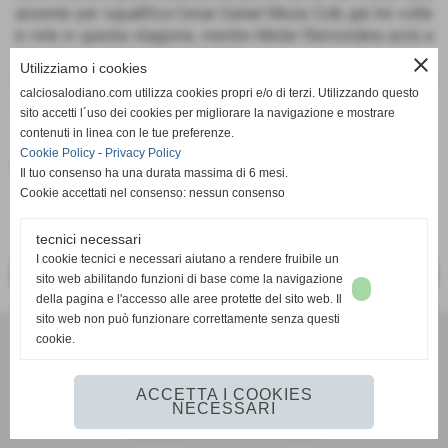
assente per squalifica Cesar Daniel Meza Colli, già tre volte
in rete in questa stagione, mentre Mister Remondina avrà a
disposizione la rosa al completo.
close
Utilizziamo i cookies
L´incontro sarà diretto dal Signor Marco Piccinini di Forlì
calciosalodiano.com utilizza cookies propri e/o di terzi. Utilizzando questo
coadiuvato dai Signori Antonio Pignone e Christian Rossi.
sito accetti l´uso dei cookies per migliorare la navigazione e mostrare
contenuti in linea con le tue preferenze.
Cookie Policy
-
Privacy Policy
Fonte:
Calcio Salodiano
Il tuo consenso ha una durata massima di 6 mesi.
Cookie accettati nel consenso: nessun consenso
tecnici necessari
I cookie tecnici e necessari aiutano a rendere fruibile un
<< PRECEDENTE
SUCCESSIVO >>
sito web abilitando funzioni di base come la navigazione
della pagina e l'accesso alle aree protette del sito web. Il
sito web non può funzionare correttamente senza questi
cookie.
Calcio Salodiano
info@calciosalodiano.com
ACCETTA I COOKIES
NECESSARI
Realizzazione siti web www.sitoper.it