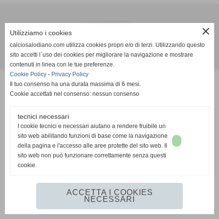
Calcio Salodiano
close
Utilizziamo i cookies
info@calciosalodiano.com
calciosalodiano.com utilizza cookies propri e/o di terzi. Utilizzando questo
sito accetti l´uso dei cookies per migliorare la navigazione e mostrare
Realizzazione siti web www.sitoper.it
contenuti in linea con le tue preferenze.
Cookie Policy
-
Privacy Policy
Il tuo consenso ha una durata massima di 6 mesi.
Cookie accettati nel consenso: nessun consenso
tecnici necessari
I cookie tecnici e necessari aiutano a rendere fruibile un
sito web abilitando funzioni di base come la navigazione
della pagina e l'accesso alle aree protette del sito web. Il
sito web non può funzionare correttamente senza questi
cookie.
ACCETTA I COOKIES
NECESSARI