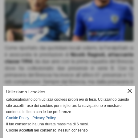
Come riportato dai quotidiani locali odierni, la FeralpiSalò si
è assicurata le prestazioni di
Nicolò Ragnoli, attaccante
classe 1994
, da due anni con la prima squadra del Brescia
dove ha collezionato due presenze in serie B. Con la
primavera del Brescia ha invece all´attivo 61 presenze e 12
reti complessive. Sempre dal Brescia, ma dalla primavera è
stato ingaggiato
Manuel Gullotta, centrocampista classe
close
Utilizziamo i cookies
1995
, 36 presenze e 4 reti, appunto, nella primavera del
calciosalodiano.com utilizza cookies propri e/o di terzi. Utilizzando questo
Brescia dove ha militato nelle ultime tre stagioni.
sito accetti l´uso dei cookies per migliorare la navigazione e mostrare
contenuti in linea con le tue preferenze.
Cookie Policy
-
Privacy Policy
Fonte:
Calcio Salodiano
Il tuo consenso ha una durata massima di 6 mesi.
Cookie accettati nel consenso: nessun consenso