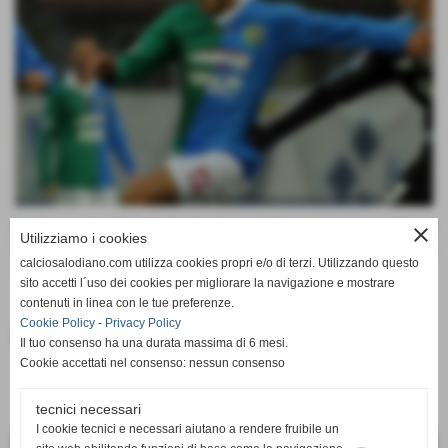
L´attaccante Michele Bentoglio è stato ceduto in prestito al
close
Utilizziamo i cookies
Valle d´Aosta, squadra militante nel campionato di Lega Pro
calciosalodiano.com utilizza cookies propri e/o di terzi. Utilizzando questo
- 2^ Divisione.
sito accetti l´uso dei cookies per migliorare la navigazione e mostrare
contenuti in linea con le tue preferenze.
Cookie Policy
-
Privacy Policy
Fonte:
Calcio Salodiano
Il tuo consenso ha una durata massima di 6 mesi.
Cookie accettati nel consenso: nessun consenso
tecnici necessari
I cookie tecnici e necessari aiutano a rendere fruibile un
<< PRECEDENTE
SUCCESSIVO >>