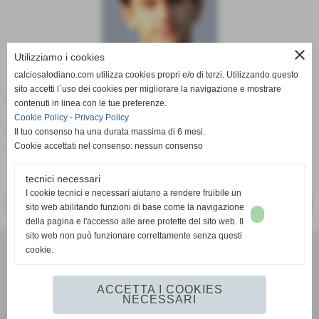
close
Utilizziamo i cookies
calciosalodiano.com utilizza cookies propri e/o di terzi. Utilizzando questo
sito accetti l´uso dei cookies per migliorare la navigazione e mostrare
Data di nascita:
02-03-1998
contenuti in linea con le tue preferenze.
Cookie Policy
-
Privacy Policy
Ruolo:
Il tuo consenso ha una durata massima di 6 mesi.
attaccante (Prima squadra 2016/2017)
Cookie accettati nel consenso: nessun consenso
tecnici necessari
I cookie tecnici e necessari aiutano a rendere fruibile un
<< PRECEDENTE
SUCCESSIVO >>
sito web abilitando funzioni di base come la navigazione
della pagina e l'accesso alle aree protette del sito web. Il
sito web non può funzionare correttamente senza questi
cookie.
Calcio Salodiano
info@calciosalodiano.com
ACCETTA I COOKIES
NECESSARI
Realizzazione siti web www.sitoper.it